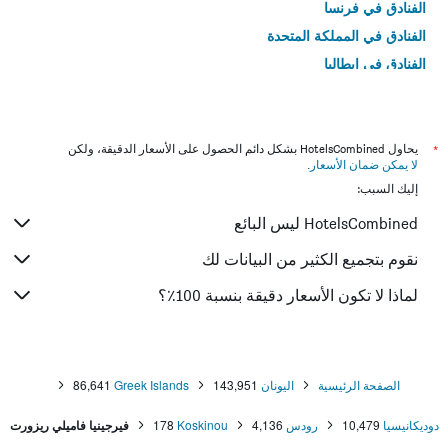
الفنادق في فرنسا
الفنادق في المملكة المتحدة
الفنادق في إيطاليا
الفنادق في تايلاند
*
يحاول HotelsCombined بشكل دائم الحصول على الأسعار الدقيقة، ولكن
لا يمكن ضمان الأسعار
.
إليك السبب:
HotelsCombined ليس البائع
نقوم بتجميع الكثير من البيانات لك
لماذا لا تكون الأسعار دقيقة بنسبة 100٪؟
الصفحة الرئيسية
اليونان
143,951
Greek Islands
86,641
دوديكانيسيا
10,479
رودس
4,136
Koskinou
178
فيرجينيا فاميلي ريزورت