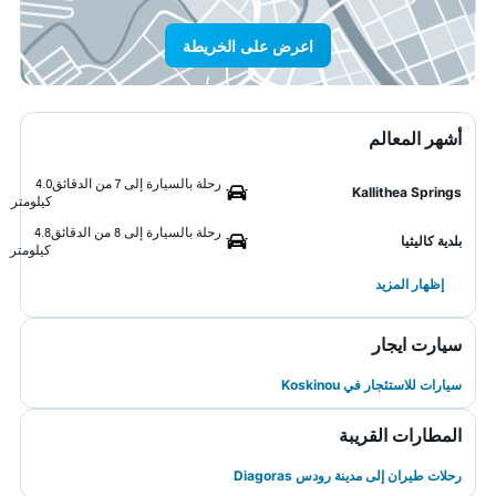
اعرض على الخريطة
أشهر المعالم
رحلة بالسيارة إلى 7 من الدقائق
4.0
Kallithea Springs
كيلومتر
رحلة بالسيارة إلى 8 من الدقائق
4.8
بلدية كاليثيا
كيلومتر
إظهار المزيد
سيارت ايجار
سيارات للاستئجار في Koskinou
المطارات القريبة
رحلات طيران إلى مدينة رودس Diagoras