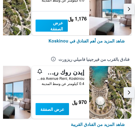
1,176 ﷼
عرض
الصفقة
شاهد المزيد من أهم الفنادق في Koskinou
فنادق بالقرب من فيرجينيا فاميلي ريزورت
إيدن روك ريزورت هوتل
Kalithea Avenue Reni, Koskinou, اليونان
0.4 كيلومتر عن وسط المدينة
970 ﷼
عرض الصفقة
شاهد المزيد من الفنادق القريبة