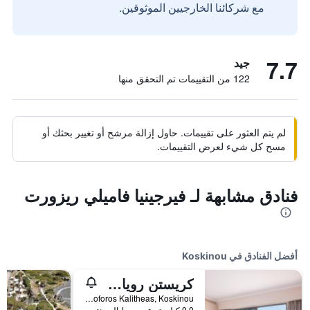
مع شركائنا الخارجيين الموثوقين.
7.7
جيد
122 من التقييمات تم التحقق منها
لم يتم العثور على تقييمات. حاول إزالة مرشح أو تغيير بحثك أو
مسح كل شيء لعرض التقييمات.
فنادق مشابهة لـ فيرجينيا فاميلي ريزورت
أفضل الفنادق في Koskinou
كريستن رويال أوفوريا ريزورت
Leoforos Kalitheas, Koskinou, اليونان
0.0 كيلومتر عن وسط المدينة