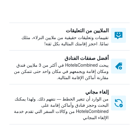
الملايين من التعليقات
تقييمات وتعليقات حقيقية من ملايين النزلاء، مثلك
تمامًا. احجز إقامتك المثالية بكل ثقة!
أفضل صفقات الفنادق
يبحث HotelsCombined في أكثر من 3 ملايين فندق
ومكان إقامة ويجمعهم في مكان واحد حتى تتمكن من
مقارنة أماكن الإقامة المثالية.
إلغاء مجاني
من الوارد أن تتغير الخطط — نتفهم ذلك. ولهذا يمكنك
البحث وحجز فنادق وأماكن إقامة على
HotelsCombined من وكالات السفر التي تقدم خدمة
الإلغاء المجاني