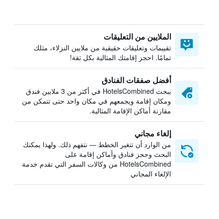
الملايين من التعليقات
تقييمات وتعليقات حقيقية من ملايين النزلاء، مثلك
تمامًا. احجز إقامتك المثالية بكل ثقة!
أفضل صفقات الفنادق
يبحث HotelsCombined في أكثر من 3 ملايين فندق
ومكان إقامة ويجمعهم في مكان واحد حتى تتمكن من
مقارنة أماكن الإقامة المثالية.
إلغاء مجاني
من الوارد أن تتغير الخطط — نتفهم ذلك. ولهذا يمكنك
البحث وحجز فنادق وأماكن إقامة على
HotelsCombined من وكالات السفر التي تقدم خدمة
الإلغاء المجاني