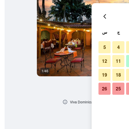
ج
س
5
4
12
11
1/46
المظهر الخارجي
19
18
26
25