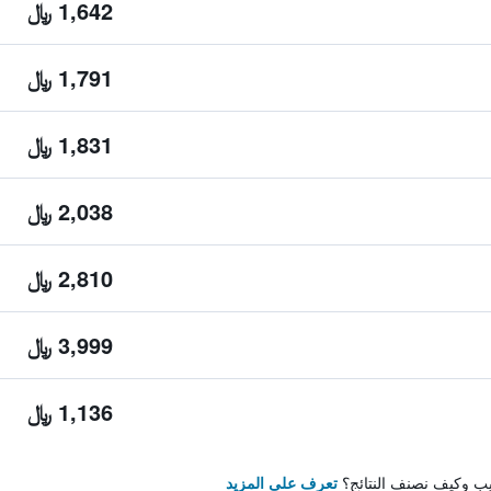
1,642 ﷼
1,791 ﷼
1,831 ﷼
2,038 ﷼
2,810 ﷼
3,999 ﷼
1,136 ﷼
تيب وكيف نصنف النتائج؟
تعرف على المزيد