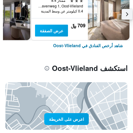
3 نجوم
ممتاز 8.4
Havenweg 1, Oost-Vlieland, مقاطعة فريزلند, هولندا
0.4 كيلومتر عن وسط المدينة
709 ﷼
عرض الصفقة
شاهد أرخص الفنادق في Oost-Vlieland
استكشف Oost-Vlieland
اعرض على الخريطة