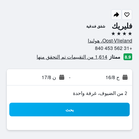
فليريك
شقق فندقية
4 نجوم
Oost-Vlieland، هولندا
+31 562 453 840
ممتاز
1,614 من التقييمات تم التحقق منها
8.9
ح 16/8
-
ن 17/8
2 من الضيوف، غرفة واحدة
بحث