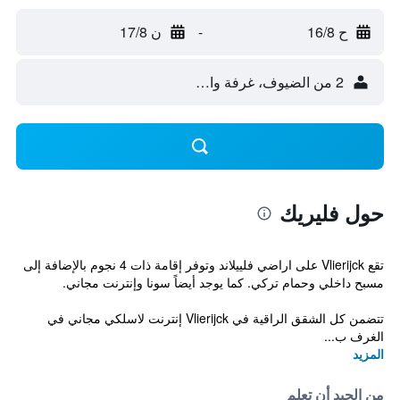
ح 16/8
-
ن 17/8
2 من الضيوف، غرفة واحدة
حول فليريك
تقع Vlierijck على اراضي فلييلاند وتوفر إقامة ذات 4 نجوم بالإضافة إلى
مسبح داخلي وحمام تركي. كما يوجد أيضاً سونا وإنترنت مجاني.
تتضمن كل الشقق الراقية في Vlierijck إنترنت لاسلكي مجاني في
الغرف ب...
المزيد
من الجيد أن تعلم