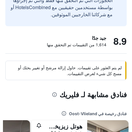
الحجوزات التي تم التحقق منها فقط والتي تم إجراؤها
بواسطة مستخدمين حقيقيين مع HotelsCombined أو
مع شركائنا الخارجيين الموثوقين.
8.9
جيد جدًا
1,614 من التقييمات تم التحقق منها
لم يتم العثور على تقييمات. حاول إزالة مرشح أو تغيير بحثك أو
مسح كل شيء لعرض التقييمات.
فنادق مشابهة لـ فليريك
فنادق رخيصة في Oost-Vlieland
هوتل زيزيخت فليلاند