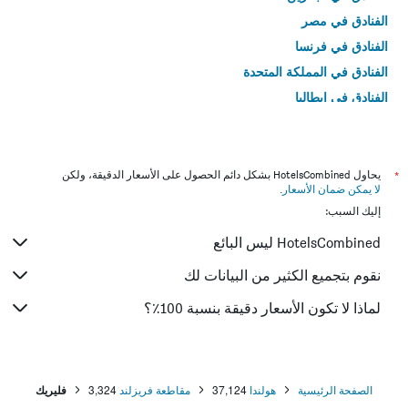
الفنادق في مصر
الفنادق في فرنسا
الفنادق في المملكة المتحدة
الفنادق في إيطاليا
الفنادق في تايلاند
*
يحاول HotelsCombined بشكل دائم الحصول على الأسعار الدقيقة، ولكن
لا يمكن ضمان الأسعار
.
إليك السبب:
HotelsCombined ليس البائع
نقوم بتجميع الكثير من البيانات لك
لماذا لا تكون الأسعار دقيقة بنسبة 100٪؟
الصفحة الرئيسية
هولندا
37,124
مقاطعة فريزلند
3,324
فليريك