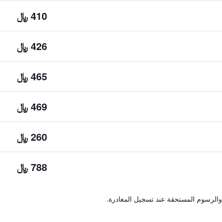
410 ﷼
426 ﷼
465 ﷼
469 ﷼
260 ﷼
788 ﷼
والرسوم المستحقة عند تسجيل المغادرة.