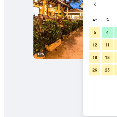
ج
س
5
4
12
11
1/25
آخر
19
18
26
25