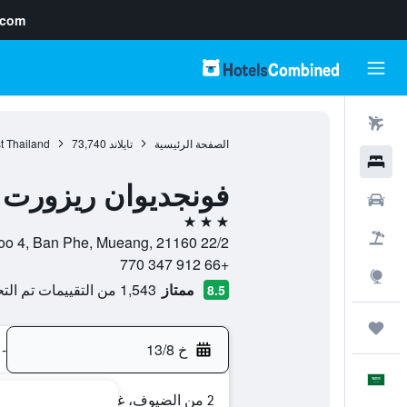
.com
رحلات طيران
الصفحة الرئيسية
تايلاند
73,740
t Thailand
فنادق
فونجديوان ريزورت
سيارات
3 نجوم
حزم العروض
22/2 Moo 4, Ban Phe, Mueang, 21160, كو سامت, محافظة رايونغ, تايلاند
+66 912 347 770
استكشاف
ممتاز
1,543 من التقييمات تم التحقق منها
8.5
رحلات
خ 13/8
-
العَرَبِيَّة
2 من الضيوف، غرفة واحدة