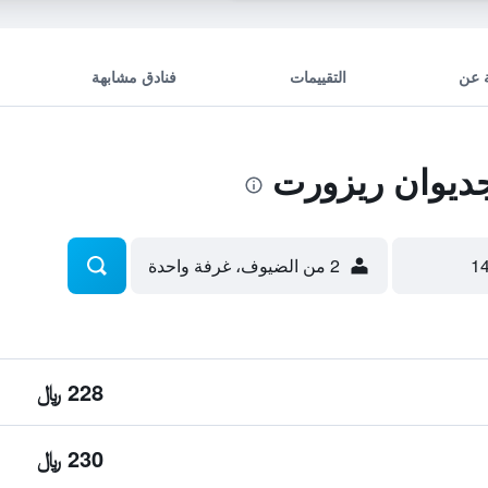
 عن
التقييمات
فنادق مشابهة
ديوان ريزورت
2 من الضيوف، غرفة واحدة
228 ﷼
230 ﷼