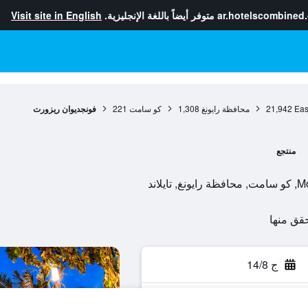
ar.hotelscombined
متوفر أيضاً باللغة الإنجليزية.
Visit site in English
Eas
21,942
محافظة رايونغ
1,308
كو سامت
221
فونجديوان ريزورت
منتجع
ج 14/8