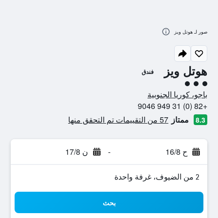
صور لـ هوتل ويز
هوتل ويز
فندق
تقييم فئة 3
باجو، كوريا الجنوبية
+82 (0) 31 949 9046
ممتاز
57 من التقييمات تم التحقق منها
8.3
ح 16/8
-
ن 17/8
2 من الضيوف، غرفة واحدة
بحث