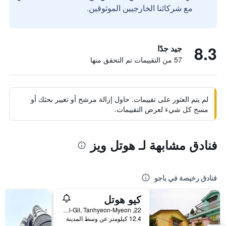
مع شركائنا الخارجيين الموثوقين.
8.3
جيد جدًا
57 من التقييمات تم التحقق منها
لم يتم العثور على تقييمات. حاول إزالة مرشح أو تغيير بحثك أو
مسح كل شيء لعرض التقييمات.
فنادق مشابهة لـ هوتل ويز
فنادق رخيصة في باجو
كيو هوتل
22, Saemcheol-Gil, Tanhyeon-Myeon, باجو, كوريا الجنوبية
12.4 كيلومتر عن وسط المدينة