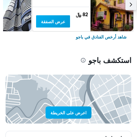
82 ﷼
عرض الصفقة
شاهد أرخص الفنادق في باجو
استكشف باجو
اعرض على الخريطة