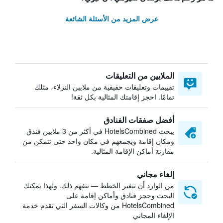
عرض المزيد من الأسئلة الشائعة
الملايين من التعليقات
تقييمات وتعليقات حقيقية من ملايين النزلاء، مثلك
تمامًا. احجز إقامتك المثالية بكل ثقة!
أفضل صفقات الفنادق
يبحث HotelsCombined في أكثر من 3 ملايين فندق
ومكان إقامة ويجمعهم في مكان واحد حتى تتمكن من
مقارنة أماكن الإقامة المثالية.
إلغاء مجاني
من الوارد أن تتغير الخطط — نتفهم ذلك. ولهذا يمكنك
البحث وحجز فنادق وأماكن إقامة على
HotelsCombined من وكالات السفر التي تقدم خدمة
الإلغاء المجاني