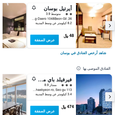
أيرتيل بوسان
تقييم فئة 2
متوسط 3.9
36, Nakdong-Daero 1048Beon-Gil, بوسان, كوريا الجنوبية
8.2 كيلومتر عن وسط المدينة
48 ﷼
عرض الصفقة
شاهد أرخص الفنادق في بوسان
الفنادق الموصى بها
فيرفيلد باي ماريوت بوسان سونجدو بيتش
تقييم فئة 3
ممتاز 8.9
113 Songdohaebyeon-ro, Seo-gu, بوسان, كوريا الجنوبية
3.4 كيلومتر عن وسط المدينة
474 ﷼
عرض الصفقة