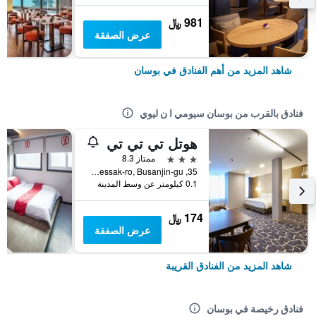
981 ﷼
عرض الصفقة
شاهد المزيد من أهم الفنادق في بوسان
فنادق بالقرب من بوسان سيومي ا ن ليوي
هوتل تي تي تي
3 نجوم
ممتاز 8.3
35, Saessak-ro, Busanjin-gu, بوسان, كوريا الجنوبية
0.1 كيلومتر عن وسط المدينة
174 ﷼
عرض الصفقة
شاهد المزيد من الفنادق القريبة
فنادق رخيصة في بوسان