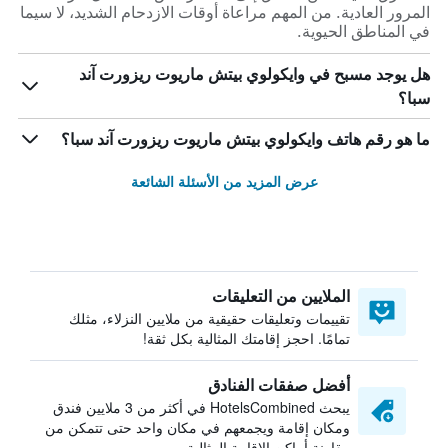
المرور العادية. من المهم مراعاة أوقات الازدحام الشديد، لا سيما
في المناطق الحيوية.
هل يوجد مسبح في وايكولوي بيتش ماريوت ريزورت آند
سبا؟
ما هو رقم هاتف وايكولوي بيتش ماريوت ريزورت آند سبا؟
عرض المزيد من الأسئلة الشائعة
الملايين من التعليقات
تقييمات وتعليقات حقيقية من ملايين النزلاء، مثلك
تمامًا. احجز إقامتك المثالية بكل ثقة!
أفضل صفقات الفنادق
يبحث HotelsCombined في أكثر من 3 ملايين فندق
ومكان إقامة ويجمعهم في مكان واحد حتى تتمكن من
مقارنة أماكن الإقامة المثالية.