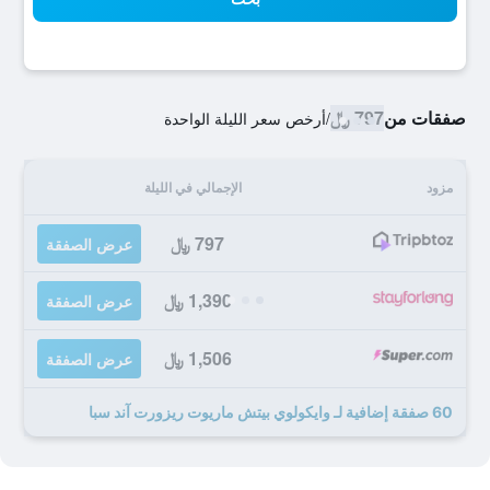
صفقات من
797 ﷼
/
أرخص سعر الليلة الواحدة
مزود
الإجمالي في الليلة
797 ﷼
عرض الصفقة
1,390 ﷼
عرض الصفقة
1,506 ﷼
عرض الصفقة
60 صفقة إضافية لـ وايكولوي بيتش ماريوت ريزورت آند سبا