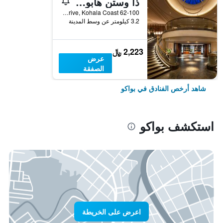
ذا وستن هابونا بيتش ريزورت
62-100 Kauna’oa Drive, Kohala Coast, بواكو, الجزيرة الكبيرة، هاواي, HI, الولايات المتحدة الأميريكية
3.2 كيلومتر عن وسط المدينة
2,223 ﷼
عرض
الصفقة
شاهد أرخص الفنادق في بواكو
استكشف بواكو
اعرض على الخريطة