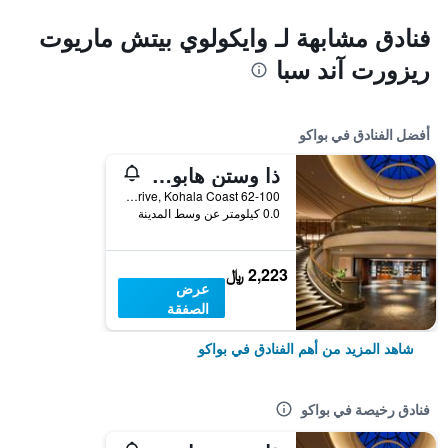
فنادق مشابهة لـ وايكولوي بيتش ماريوت
ريزورت آند سبا
أفضل الفنادق في بواكو
ذا وستن هابونا بيتش ريزورت
62-100 Kauna’oa Drive, Kohala Coast, بواكو, الجزيرة الكبيرة، هاواي, HI, الولايات المتحدة الأميريكية
0.0 كيلومتر عن وسط المدينة
2,223 ﷼
عرض
الصفقة
شاهد المزيد من أهم الفنادق في بواكو
فنادق رخيصة في بواكو