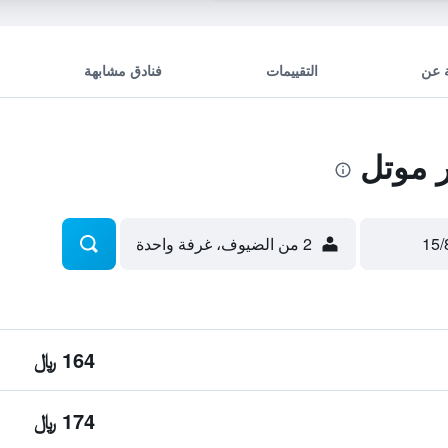
 عن
التقييمات
فنادق مشابهة
 موتل
2 من الضيوف، غرفة واحدة
164 ﷼
174 ﷼