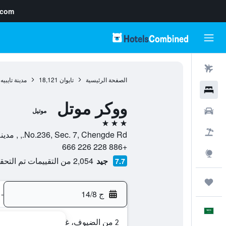
.com
رحلات طيران
الصفحة الرئيسية
تايوان
18,121
مدينة تايبيه
فنادق
ووكر موتل
سيارات
موتيل
3 نجوم
حزم العروض
No.236, Sec. 7, Chengde Rd., , مدينة تايبيه, Taipei, تايوان
+886 228 226 666
استكشاف
جيد
2,054 من التقييمات تم التحقق منها
7.7
رحلات
ج 14/8
-
العَرَبِيَّة
2 من الضيوف، غرفة واحدة