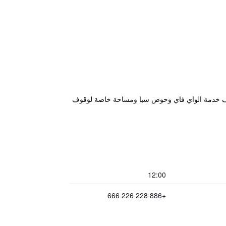
بعد حوالي 10 دقائق من محطة Shipai MRT. توفر جميع غرف الضيوف خدمة الواي فاي وحوض سبا ومساحة خاصة لوقوف
12:00
+886 228 226 666