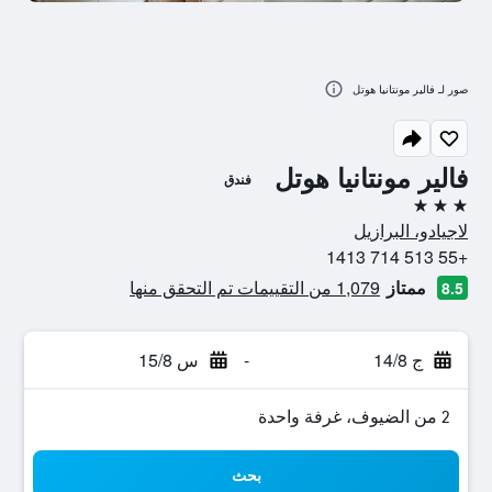
صور لـ فالير مونتانيا هوتل
فالير مونتانيا هوتل
فندق
3 نجوم
لاجيادو، البرازيل
+55 513 714 1413
ممتاز
1,079 من التقييمات تم التحقق منها
8.5
ج 14/8
-
س 15/8
2 من الضيوف، غرفة واحدة
بحث