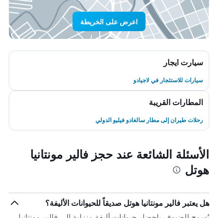
اعرض على الخريطة
سيارت ايجار
سيارات للاستئجار في لاجيادو
المطارات القريبة
رحلات طيران إلى مطار سالغادو فيليو الدولي
الأسئلة الشائعة عند حجز فالير مونتانيا
هوتل
هل يعتبر فالير مونتانيا هوتل صديقاً للحيوانات الأليفة؟
يُسمح للضيوف بإحضار حيوانات أليفة منزلية إلى فالير مونتانيا