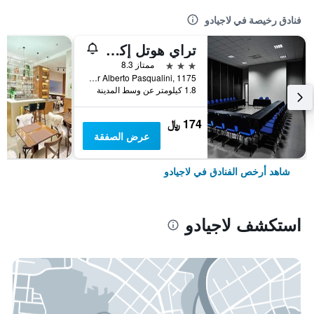
فنادق رخيصة في لاجيادو
تراي هوتل إكزكيوتيف لاجيادو
3 نجوم
ممتاز 8.3
Av. Senador Alberto Pasqualini, 1175, لاجيادو, البرازيل
1.8 كيلومتر عن وسط المدينة
174 ﷼
عرض الصفقة
شاهد أرخص الفنادق في لاجيادو
استكشف لاجيادو