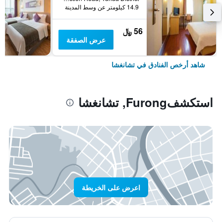
14.9 كيلومتر عن وسط المدينة
56 ﷼
عرض الصفقة
شاهد أرخص الفنادق في تشانغشا
استكشفFurong, تشانغشا
اعرض على الخريطة