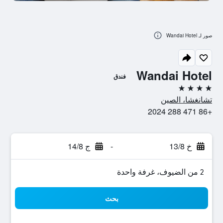
صور لـ Wandai Hotel
Wandai Hotel
فندق
4 نجوم
تشانغشا، الصين
+86 471 288 2024
خ 13/8
-
ج 14/8
2 من الضيوف، غرفة واحدة
بحث