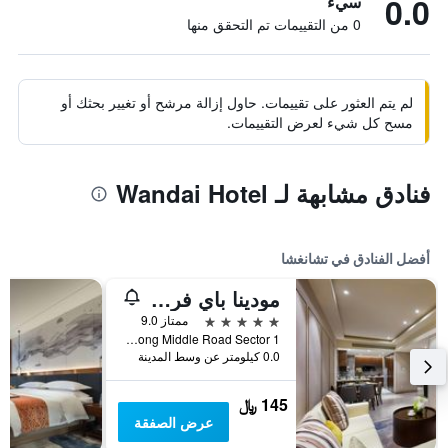
0.0
سيء
0 من التقييمات تم التحقق منها
لم يتم العثور على تقييمات. حاول إزالة مرشح أو تغيير بحثك أو
مسح كل شيء لعرض التقييمات.
فنادق مشابهة لـ Wandai Hotel
أفضل الفنادق في تشانغشا
مودينا باي فريزر تشانجشا
5 نجوم
ممتاز 9.0
No. 416 Furong Middle Road Sector 1, تشانغشا, الصين
0.0 كيلومتر عن وسط المدينة
145 ﷼
عرض الصفقة