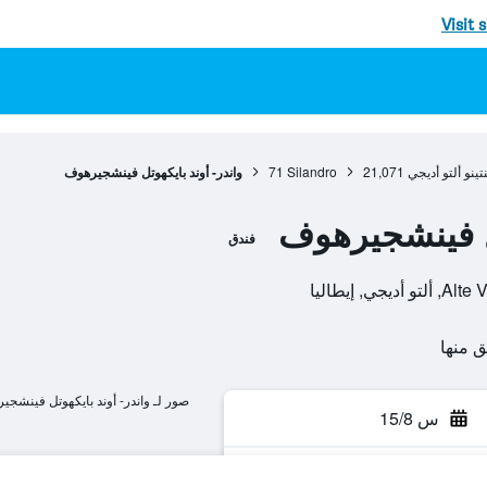
Visit 
تينو ألتو أديجي
21,071
Silandro
71
واندر- أوند بايكهوتل فينشجيرهوف
تل فينشجيرهوف
فندق
 إيطاليا
صور لـ واندر- أوند بايكهوتل فينشج
س 15/8