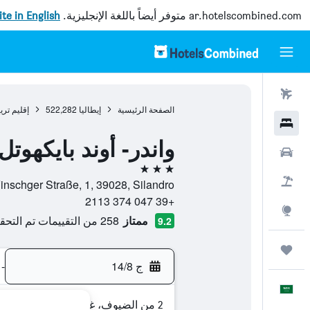
ar.hotelscombined.com
متوفر أيضاً باللغة الإنجليزية.
site in English
رحلات طيران
الصفحة الرئيسية
إيطاليا
522,282
إقليم ترين
فنادق
واندر- أوند بايكهو
سيارات
3 نجوم
حزم العروض
Alte Vinschger Straße, 1, 39028, Silandro, ألتو أديجي,
+39 047 374 2113
استكشاف
ممتاز
258 من التقييمات تم التحقق منها
9.2
رحلات
ج 14/8
-
العَرَبِيَّة
2 من الضيوف، غرفة واحدة