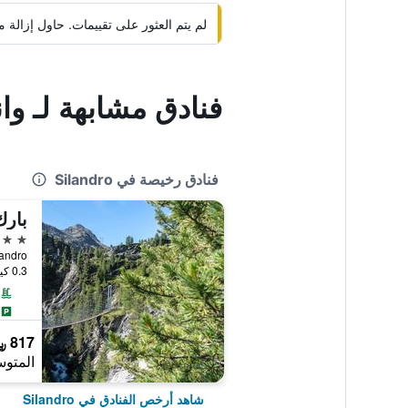
لم يتم العثور على تقييمات. حاول إزال
فنادق مشابهة لـ وا
فنادق رخيصة في Silandro
بارك
4 نجوم
, Silandro
0.3 كيلومتر عن وسط المدينة
817 ﷼
المتوس
شاهد أرخص الفنادق في Silandro