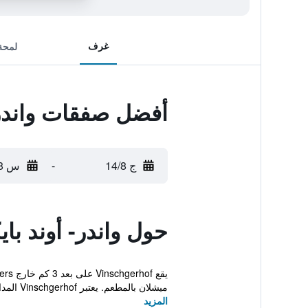
غرف
لمحة
أفضل صفقات واندر-
ج 14/8
-
س 15/8
حول واندر- أوند ب
ميشلان بالمطعم. يعتبر Vinschgerhof المدار عائلياً مثا...
المزيد