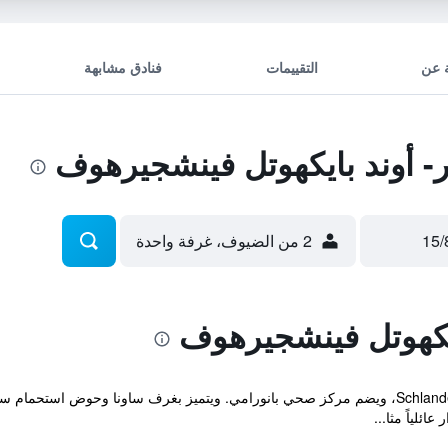
 عن
التقييمات
فنادق مشابهة
 أوند بايكهوتل فينشجيرهوف
2 من الضيوف، غرفة واحدة
ايكهوتل فينشجيرهوف
يقع Vinschgerhof على بعد 3 كم خارج Schlanders، ويضم مركز صحي بانورامي. ويتميز بغرف سا