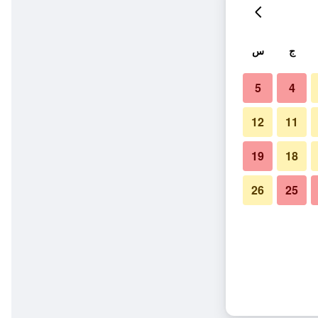
ج
س
5
4
12
11
19
18
26
25