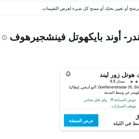
ة مرشح أو تغيير بحثك أو مسح كل شيء لعرض التقييمات.
ندر- أوند بايكهوتل فينشجيرهوف
 هوتل زور ليند
ممتاز 8.8
Goeflanerstrasse 35, ألتو أديجي, إيطاليا
حوض السباحة
واي فاي مجاني
موقف السيارات
عرض الصفقة
ط في الليلة