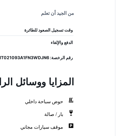
من الجيد أن تعلم
وقت تسجيل الصعود للطائرة
الدفع والإلغاء
رقم الرخصة: IT021093A1FN3WDJN6, IT021093A1FN3WDJN6
المزايا ووسائل الر
حوض سباحة داخلي
بار / صالة
موقف سيارات مجاني