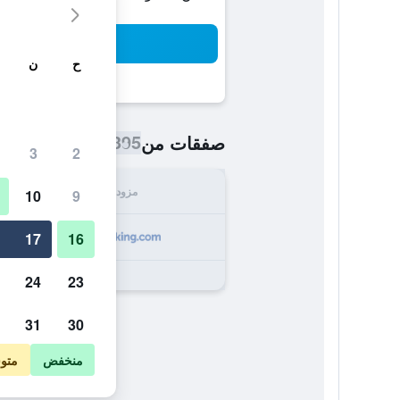
بح
ح
ن
395 ﷼
صفقات من
/
أرخص سعر اللي
3
2
مزود
الإجما
10
9
395
17
16
24
23
31
30
منخفض
متو