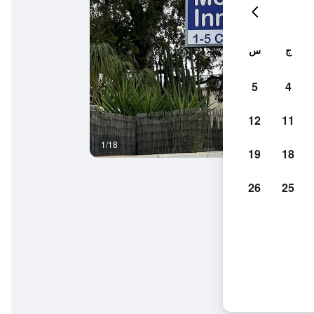
ج
س
5
4
12
11
1/18
آخر
19
18
26
25