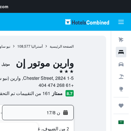
.com
رحلات طيران
الصفحة الرئيسية
أستراليا
108,577
نيو ساو
فنادق
وارين موتور إن
سيارات
موتيل
3 نجوم
حزم العروض
1-5 Chester Street, 2824, وارين (نيو ساوث ويلز), نيو ساوث ويلز, أستراليا
+61 268 474 404
استكشاف
ممتاز
161 من التقييمات تم التحقق منها
8.7
رحلات
ن 17/8
-
العَرَبِيَّة
2 من الضيوف، غرفة واحدة