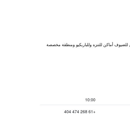
Warren Motor على الحديقة. كما يقدم هذا الموتيل للضيوف أماكن للتنزه وللباربكيو ومنطقة مخصصة
10:00
+61 268 474 404