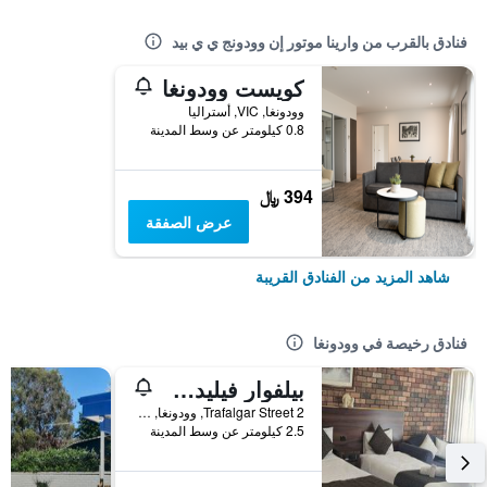
فنادق بالقرب من وارينا موتور إن وودونج ي ي بيد
كويست وودونغا
وودونغا, VIC, أستراليا
0.8 كيلومتر عن وسط المدينة
394 ﷼
عرض الصفقة
شاهد المزيد من الفنادق القريبة
فنادق رخيصة في وودونغا
بيلفوار فيليدج موتل آند أبارتمنتس ودونجا
2 Trafalgar Street, وودونغا, VIC, أستراليا
2.5 كيلومتر عن وسط المدينة