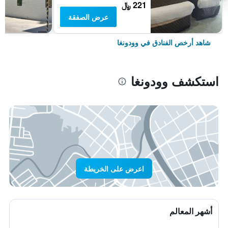
221 ﷼
عرض الصفقة
شاهد أرخص الفنادق في وودونغا
استكشف وودونغا
اعرض على الخريطة
أشهر المعالم