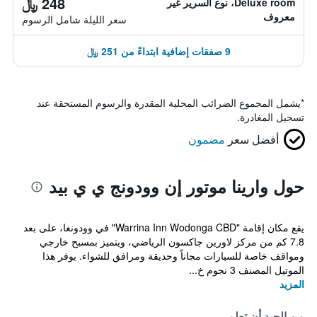
248 ﷼
Deluxe room، نوع السرير غير
معروف
سعر الليلة شامل الرسوم
9 صفقات إضافية ابتداءً من 251 ﷼
*
يشمل المجموع الضرائب المحلية المقدرة والرسوم المستحقة عند
تسجيل المغادرة.
أفضل سعر
مضمون
حول وارينا موتور إن وودونج ي ي بيد
يقع مكان إقامة "Warrina Inn Wodonga CBD" في وودونغا، على بعد
7.8 كم من مركز لاورين جاكسون الرياضي، ويتميز بمسبح خارجي
ومواقف خاصة للسيارات مجاناً وحديقة ومرافق للشواء. يوفر هذا
الموتيل المصنف 3 نجوم خ...
المزيد
من الجيد أن تعلم