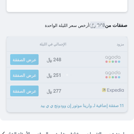
صفقات من
248 ﷼
/
أرخص سعر الليلة الواحدة
مزود
الإجمالي في الليلة
248 ﷼
عرض الصفقة
251 ﷼
عرض الصفقة
277 ﷼
عرض الصفقة
11 صفقة إضافية لـ وارينا موتور إن وودونج ي ي بيد
لمحة عن
التقييمات
فنادق مشابهة
الموقع
الأسئلة الشائعة