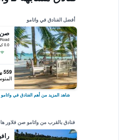
أفضل الفنادق في واتامو
صن 
randa Road
0.0 كيلومتر عن وسط المدينة
559 ﷼
المتوس
شاهد المزيد من أهم الفنادق في واتامو
فنادق بالقرب من واتامو صن فلاور ه
رافي