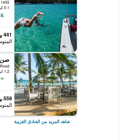
1455 Plot Jacaranda Road, واتامو, كينيا
0.1 كيلومتر عن وسط المدينة
441 ﷼
المتوس
صن 
randa Road
1.2 كيلومتر عن وسط المدينة
559 ﷼
المتوس
شاهد المزيد من الفنادق القريبة