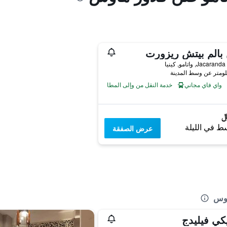
بالم بيتش ريزورت
Jaca, واتامو, كينيا
واي فاي مجاني
خدمة النقل من وإلى المطار
ط في الليلة
عرض الصفقة
اوس
كي فيليدج