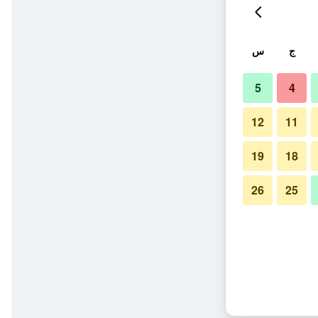
ج
س
5
4
12
11
19
18
26
25