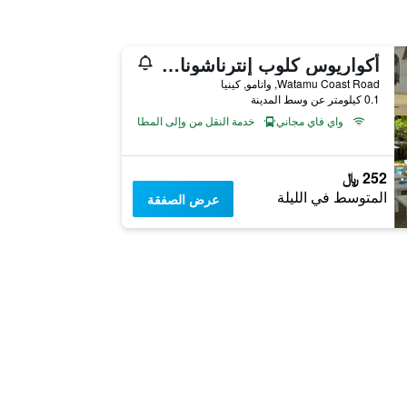
أكواريوس كلوب إنترناشونال ريزورت
Watamu Coast Road, واتامو, كينيا
0.1 كيلومتر عن وسط المدينة
واي فاي مجاني
خدمة النقل من وإلى المطار
252 ﷼
المتوسط في الليلة
عرض الصفقة