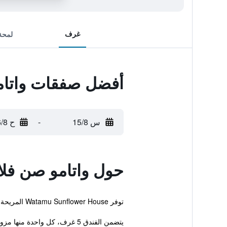
غرف
لمحة
أفضل صفقات واتام
س 15/8
-
ح 16/8
حول واتامو صن فل
توفر Watamu Sunflower House المريحة والتي تقع في مدينة واتامو خدمة واي فاي مجانية بالإضافة إلى خدمة غسيل الملابس واستقبال على مدار الساعة.
يتضمن الفندق 5 غرف، كل واحدة منها مزودة بعدد من وسائل ...