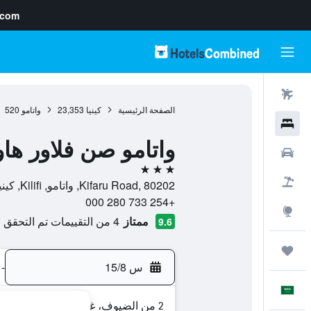
.com
رحلات طيران
الصفحة الرئيسية
كينيا
23,353
واتامو
520
فنادق
واتامو صن فلاور ه
سيارات
3 نجوم
حزم العروض
Kifaru Road, 80202, واتامو, Kilifi, كينيا
+254 733 280 000
استكشاف
ممتاز
4 من التقييمات تم التحقق منها
9.6
رحلات
س 15/8
-
العَرَبِيَّة
2 من الضيوف، غرفة واحدة