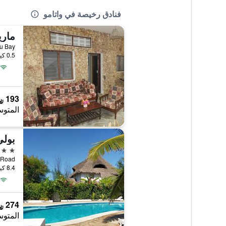
فنادق رخيصة في واتامو
tamu Bay
0.5 كيلومتر عن وسط المدينة
193 ﷼
المتوس
بول
2 نجمتين
randa Road
8.4 كيلومتر عن وسط المدينة
274 ﷼
المتوس