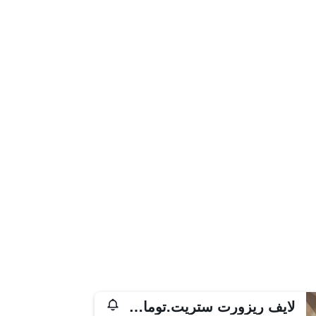
لايف ريزورت ستريت.توماس رويال بالم