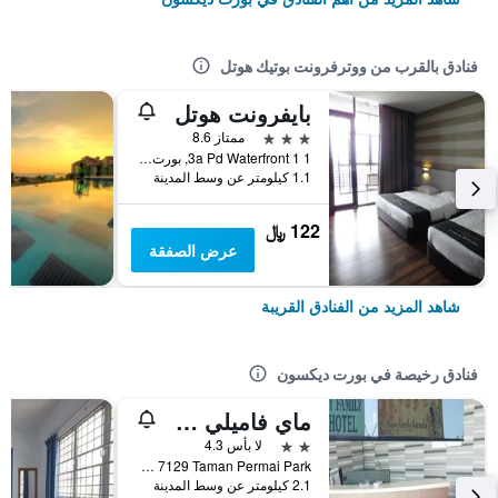
فنادق بالقرب من ووترفرونت بوتيك هوتل
بايفرونت هوتل
3 نجوم
ممتاز 8.6
1 1 3a Pd Waterfront, بورت ديكسون, ماليزيا
1.1 كيلومتر عن وسط المدينة
122 ﷼
عرض الصفقة
شاهد المزيد من الفنادق القريبة
فنادق رخيصة في بورت ديكسون
ماي فاميلي هوتل
2 نجمتين
لا بأس 4.3
PT 7129 Taman Permai Park, بورت ديكسون, ماليزيا
2.1 كيلومتر عن وسط المدينة