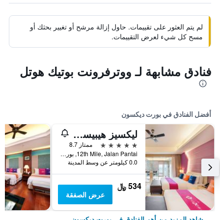
لم يتم العثور على تقييمات. حاول إزالة مرشح أو تغيير بحثك أو
مسح كل شيء لعرض التقييمات.
فنادق مشابهة لـ ووترفرونت بوتيك هوتل
أفضل الفنادق في بورت ديكسون
ليكسيز هيبيسكوس بورت ديكسون
5 نجوم
ممتاز 8.7
12th Mile, Jalan Pantai, بورت ديكسون, ماليزيا
0.0 كيلومتر عن وسط المدينة
534 ﷼
عرض الصفقة
شاهد المزيد من أهم الفنادق في بورت ديكسون