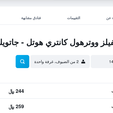
 عن
التقييمات
فنادق مشابهة
لز ووترهول كانتري هوتل - جاتوي
2 من الضيوف، غرفة واحدة
244 ﷼
259 ﷼