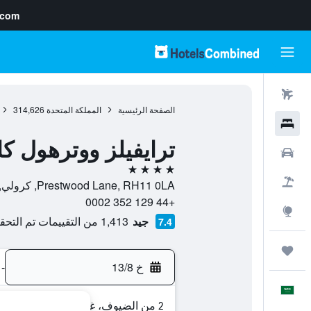
.com
رحلات طيران
الصفحة الرئيسية
المملكة المتحدة
314,626
فنادق
ترايفيلز ووترهول كا
سيارات
4 نجوم
حزم العروض
Prestwood Lane, RH11 0LA, كرولي, إنجلترا, المملكة المتحدة
+44 129 352 0002
استكشاف
جيد
1,413 من التقييمات تم التحقق منها
7.4
رحلات
خ 13/8
-
العَرَبِيَّة
2 من الضيوف، غرفة واحدة