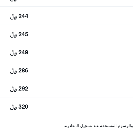
244 ﷼
245 ﷼
249 ﷼
286 ﷼
292 ﷼
320 ﷼
والرسوم المستحقة عند تسجيل المغادرة.