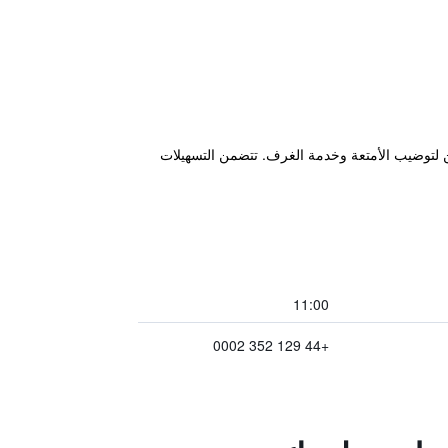
 خدمة واي فاي مجانية بالإضافة إلى اماكن لتوضيب الأمتعة وخدمة الغرف. تتضمن التسهيلات
11:00
+44 129 352 0002