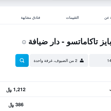
 عن
التقييمات
فنادق مشابهة
ز تاكاماتسو - دار ضيافة
2 من الضيوف، غرفة واحدة
1,212 ﷼
386 ﷼