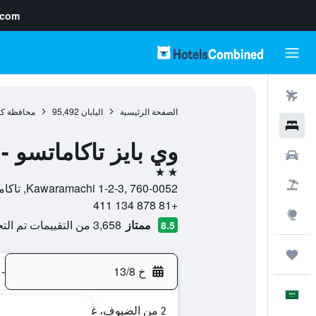
.com
رحلات طيران
الصفحة الرئيسية
اليابان
95,492
محافظة كا
فنادق
وي بايز تاكاماتسو -
سيارات
2 نجمتين
حزم العروض
Kawaramachi 1-2-3, 760-0052, تاكاماتسو, محافظة كاغاوا, اليابان
+81 878 134 411
استكشاف
ممتاز
3,658 من التقييمات تم التحقق منها
8.5
رحلات
خ 13/8
-
العَرَبِيَّة
2 من الضيوف، غرفة واحدة