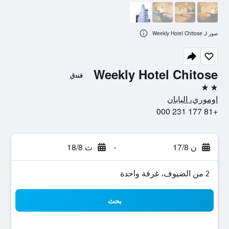
صور لـ Weekly Hotel Chitose
Weekly Hotel Chitose
فندق
2 نجمتين
اوموري، اليابان
+81 177 231 000
ن 17/8
-
ث 18/8
2 من الضيوف، غرفة واحدة
بحث