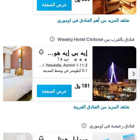
عرض الصفقة
شاهد المزيد من أهم الفنادق في اوموري
فنادق بالقرب من Weekly Hotel Chitose
إيه بي إيه هوتل أوموري إكيهيغاشي
3 نجوم
جيد 7.4
1-11-2 Yasukata, Aomori, اوموري, اليابان
0.1 كيلومتر عن وسط المدينة
181 ﷼
عرض الصفقة
شاهد المزيد من الفنادق القريبة
فنادق رخيصة في اوموري
سمايل هوتل آموري