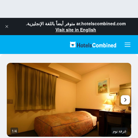
ar.hotelscombined.com
متوفر أيضاً باللغة الإنجليزية.
Visit site in English
غرفة نوم
1/4
غر