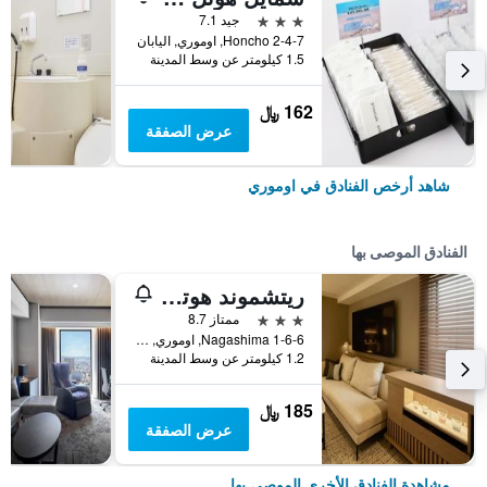
3 نجوم
جيد 7.1
2-4-7 Honcho, اوموري, اليابان
1.5 كيلومتر عن وسط المدينة
162 ﷼
عرض الصفقة
شاهد أرخص الفنادق في اوموري
الفنادق الموصى بها
ريتشموند هوتل أوموري
3 نجوم
ممتاز 8.7
1-6-6 Nagashima, اوموري, اليابان
1.2 كيلومتر عن وسط المدينة
185 ﷼
عرض الصفقة
مشاهدة الفنادق الأخرى الموصى بها