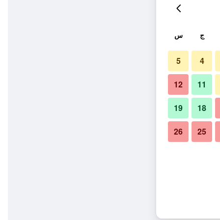
ج
س
5
4
12
11
19
18
26
25