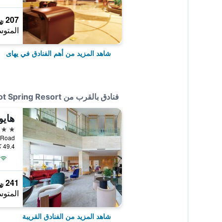
207 ﷼
المتوس
شاهد المزيد من أهم الفنادق في يهاى
فنادق بالقرب من Weihai Tianmu Hot Spring Resort
هايو
5 نجوم
 Xi Road
49.4 كيلومتر عن وسط المدينة
241 ﷼
المتوس
شاهد المزيد من الفنادق القريبة