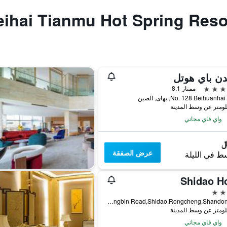
ن باي هوتل
ممتاز 8.1
No. 128 Beihuan, يهاى, الصين
واي فاي مجاني
عرض الصفقة
ط في الليلة
Shidao Ho
No.1,Yingbin Road,Shidao,Rongcheng,Shandong,Prc, يهاى, الصين
واي فاي مجاني