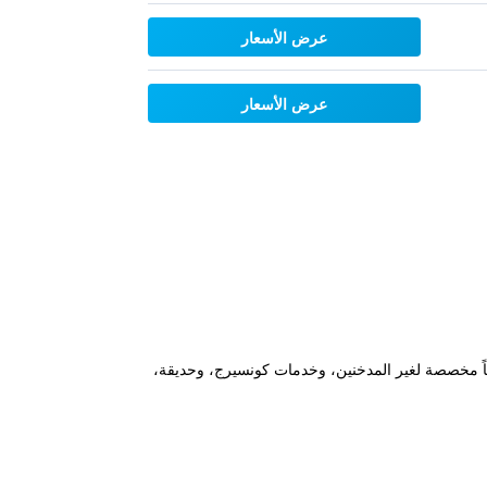
عرض الأسعار
عرض الأسعار
Weihai Tianmu Hot S" في ويهاي، ضمن 46 كم من Weihai Railway Station، ويقدم غرفاً مخصصة لغير المدخنين، وخدمات كونسيرج، وحديقة،