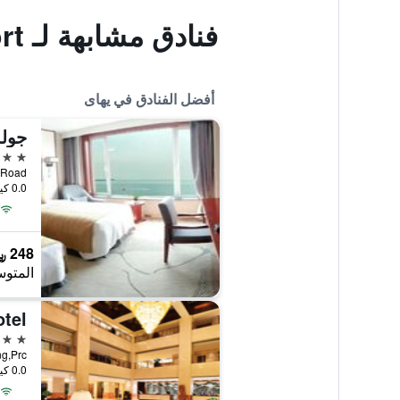
فنادق مشابهة لـ Weihai Tianmu Hot Spring Resort
أفضل الفنادق في يهاى
جولد
5 نجوم
hai Road
0.0 كيلومتر عن وسط المدينة
248 ﷼
المتوس
tel
4 نجوم
0.0 كيلومتر عن وسط المدينة