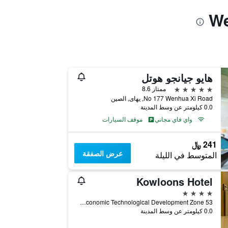
هايو جيانجو هوتل
5 نجوم
ممتاز 8.6
No 177 Wenhua Xi Road, يهاى, الصين
0.0 كيلومتر عن وسط المدينة
واي فاي مجاني
موقف السيارات
241 ﷼
عرض الصفقة
المتوسط في الليلة
Kowloons Hotel
4 نجوم
53 Daqing Road Economic Technological Development Zone, يهاى, الصين
0.0 كيلومتر عن وسط المدينة