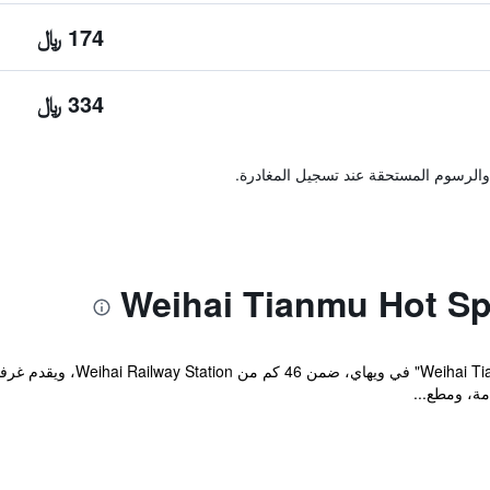
174 ﷼
334 ﷼
والرسوم المستحقة عند تسجيل المغادرة.
يقع مكان إقامة "pring Resort
مة، ومطع...