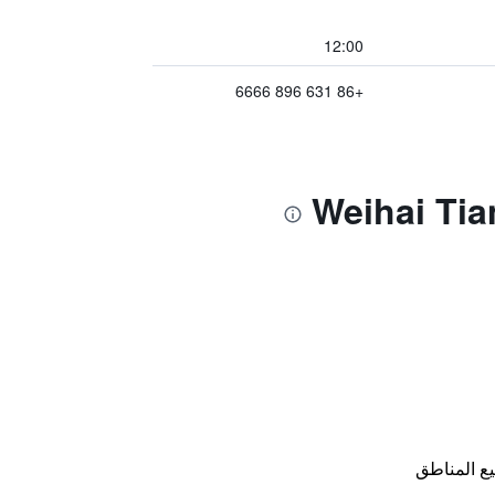
12:00
+86 631 896 6666
ع المناطق