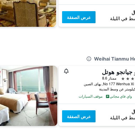
عرض الصفقة
ط في الليلة
 جيانجو هوتل
ممتاز 8.6
No 177 Wenhua, يهاى, الصين
واي فاي مجاني
موقف السيارات
عرض الصفقة
ط في الليلة