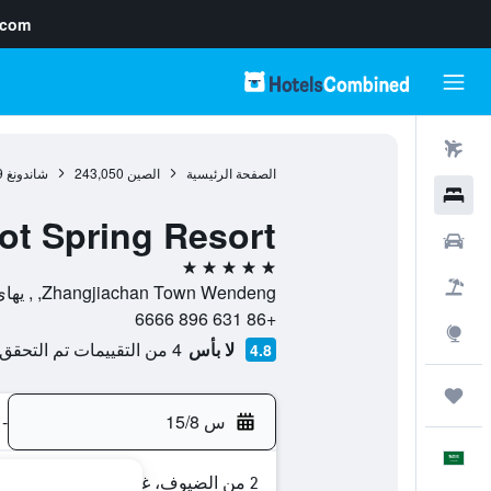
.com
رحلات طيران
الصفحة الرئيسية
الصين
243,050
شاندونغ
9
فنادق
ot Spring Resort
سيارات
5 نجوم
حزم العروض
Zhangjiachan Town Wendeng, , يهاى, شاندونغ, الصين
+86 631 896 6666
استكشاف
لا بأس
4 من التقييمات تم التحقق منها
4.8
رحلات
س 15/8
-
العَرَبِيَّة
2 من الضيوف، غرفة واحدة