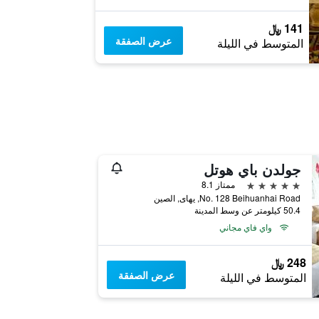
141 ﷼
عرض الصفقة
المتوسط في الليلة
جولدن باي هوتل
5 نجوم
ممتاز 8.1
No. 128 Beihuanhai Road, يهاى, الصين
50.4 كيلومتر عن وسط المدينة
واي فاي مجاني
248 ﷼
عرض الصفقة
المتوسط في الليلة