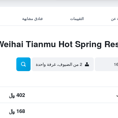
 عن
التقييمات
فنادق مشابهة
2 من الضيوف، غرفة واحدة
402 ﷼
168 ﷼