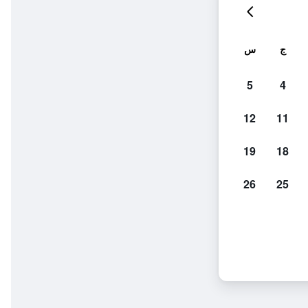
ج
س
5
4
12
11
19
18
26
25