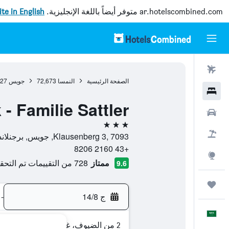
ar.hotelscombined.com
متوفر أيضاً باللغة الإنجليزية.
site in English
رحلات طيران
الصفحة الرئيسية
النمسا
72,673
جويس
27
فنادق
 Familie Sattler
سيارات
3 نجوم
حزم العروض
Klausenberg 3, 7093, جويس, برجنلاند, النمسا
+43 2160 8206
استكشاف
ممتاز
728 من التقييمات تم التحقق منها
9.6
رحلات
ج 14/8
-
العَرَبِيَّة
2 من الضيوف، غرفة واحدة