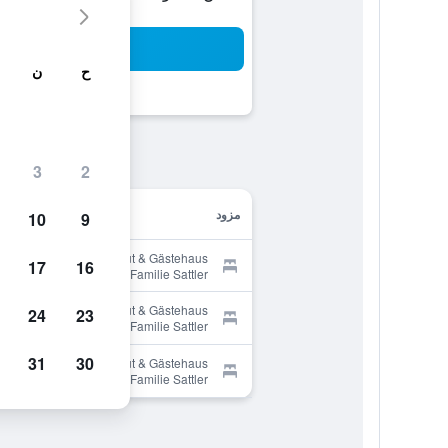
بح
ح
ن
3
2
مزود
10
9
Provider for Weingut & Gästehaus
17
16
zum Seeblick - Familie Sattler
Provider for Weingut & Gästehaus
24
23
zum Seeblick - Familie Sattler
31
30
Provider for Weingut & Gästehaus
zum Seeblick - Familie Sattler