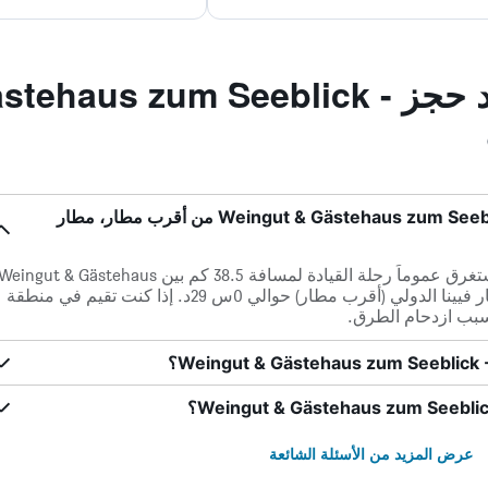
الأسئلة الشائعة عند حجز  zum Seeblick
ما مدى قرب Weingut & Gästehaus zum Seeblick - Familie Sattler من أقرب مطار، مطار
في حالة عدم وجود ازدحام مروري، تستغرق عموماً رحلة القيادة لمسافة 38.5 كم بين eingut & Gästehaus
zum Seeblick - Familie Sattler و مطار فيينا الدولي (أقرب مطار) حوالي 0س 29د. إذا كنت تقيم في منطقة
بسبب ازدحام الطرق.
عرض المزيد من الأسئلة الشائعة