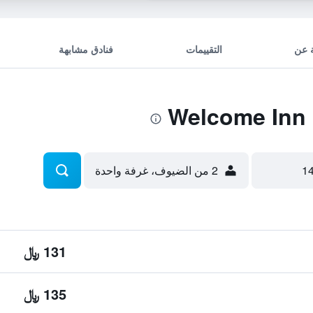
 عن
التقييمات
فنادق مشابهة
2 من الضيوف، غرفة واحدة
131 ﷼
135 ﷼