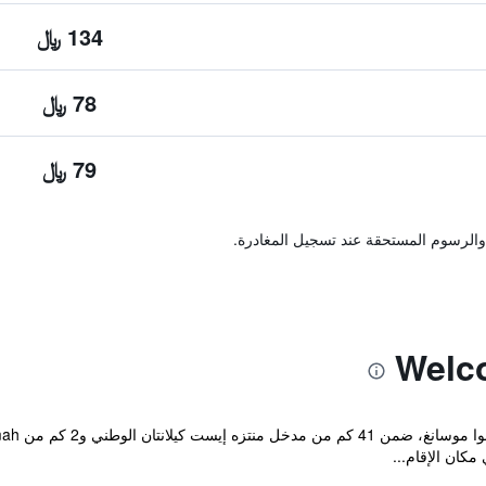
134 ﷼
78 ﷼
79 ﷼
والرسوم المستحقة عند تسجيل المغادرة.
كان الإقام...