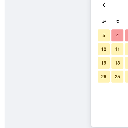
ج
س
5
4
12
11
19
18
26
25