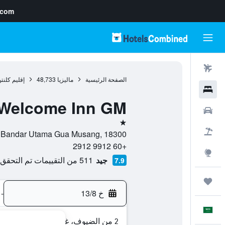
.com
رحلات طيران
الصفحة الرئيسية
ماليزيا
48,733
إقليم كلنت
فنادق
Welcome Inn GM
سيارات
نجمة واحدة
حزم العروض
PT 2780 Jalan Cengal Bandar Utama Gua Musang, 18300,
+60 9912 2912
استكشاف
جيد
511 من التقييمات تم التحقق منها
7.9
رحلات
خ 13/8
-
العَرَبِيَّة
2 من الضيوف، غرفة واحدة