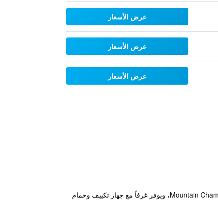
عرض الأسعار
عرض الأسعار
عرض الأسعار
يقع مكان إقامة "Welcome Inn GM" في غُوا موسانغ، ضمن 41 كم من مدخل منتزه إيست كيلانتان الوطني و2 كم من Mountain Chamah، ويوفر غرفاً مع جهاز تكييف وحمام