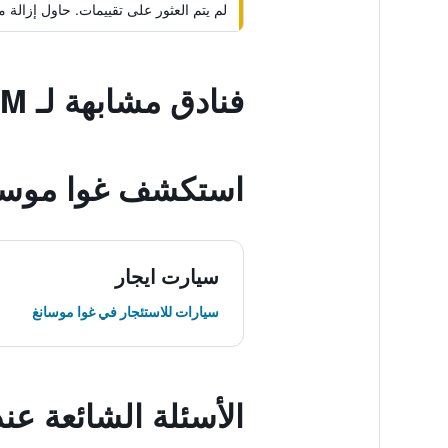
لم يتم العثور على تقييمات. حاول إزال
فنادق مشابهة لـ Welcome Inn GM
استكشف غوا موسا
سيارت ايجار
سيارات للاستئجار في غوا موسانغ
الأسئلة الشائعة عند حجز n GM