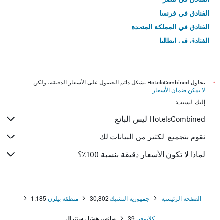
الفنادق في فرنسا
الفنادق في المملكة المتحدة
الفنادق في إيطاليا
الفنادق في تايلاند
*
يحاول HotelsCombined بشكل دائم الحصول على الأسعار الدقيقة، ولكن
لا يمكن ضمان الأسعار
.
إليك السبب:
HotelsCombined ليس البائع
نقوم بتجميع الكثير من البيانات لك
لماذا لا تكون الأسعار دقيقة بنسبة 100٪؟
الصفحة الرئيسية
جمهورية التشيك
30,802
منطقة بيلزن
1,185
كلاتوفي
39
ويلنس هوتيل سنترال