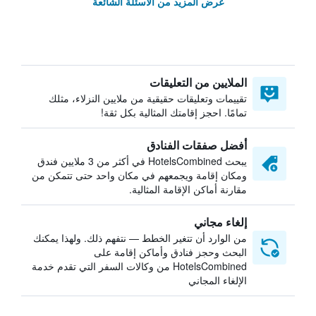
عرض المزيد من الأسئلة الشائعة
الملايين من التعليقات
تقييمات وتعليقات حقيقية من ملايين النزلاء، مثلك
تمامًا. احجز إقامتك المثالية بكل ثقة!
أفضل صفقات الفنادق
يبحث HotelsCombined في أكثر من 3 ملايين فندق
ومكان إقامة ويجمعهم في مكان واحد حتى تتمكن من
مقارنة أماكن الإقامة المثالية.
إلغاء مجاني
من الوارد أن تتغير الخطط — نتفهم ذلك. ولهذا يمكنك
البحث وحجز فنادق وأماكن إقامة على
HotelsCombined من وكالات السفر التي تقدم خدمة
الإلغاء المجاني