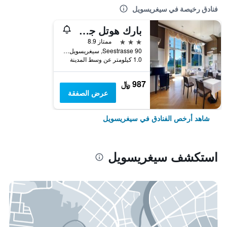
فنادق رخيصة في سيغريسويل
بارك هوتل جونتن - بيتش آند سبا
3 نجوم
ممتاز 8.9
Seestrasse 90, سيغريسويل, كانتون برن, سويسرا
1.0 كيلومتر عن وسط المدينة
987 ﷼
عرض الصفقة
شاهد أرخص الفنادق في سيغريسويل
استكشف سيغريسويل