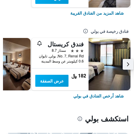
شاهد المزيد من الفنادق القريبة
فنادق رخيصة في بولي
فندق كريستال
3 نجوم
ممتاز 8.7
No. 7, Renai Rd, بولي, تايوان
0.6 كيلومتر عن وسط المدينة
182 ﷼
عرض الصفقة
شاهد أرخص الفنادق في بولي
استكشف بولي