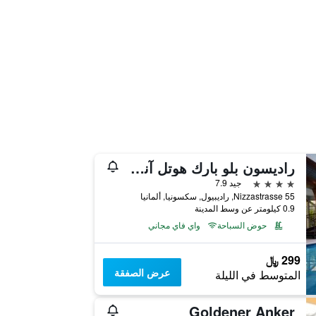
راديسون بلو بارك هوتل آند كونفرنس سنتر
4 نجوم
جيد 7.9
Nizzastrasse 55, راديبيول, سكسونيا, ألمانيا
0.9 كيلومتر عن وسط المدينة
حوض السباحة
واي فاي مجاني
299 ﷼
عرض الصفقة
المتوسط في الليلة
Goldener Anker