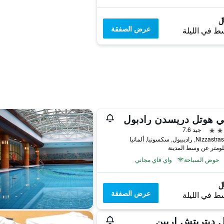
عرض الصفقة
ط في الليلة
ي هوتل دريسدن رادبول
جيد 7.6
, راديبيول, سكسونيا, ألمانيا
حوض السباحة
واي فاي مجاني
عرض الصفقة
ط في الليلة
 ديتريتش إربين