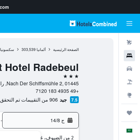
.com
رحلات طيران
الصفحة الرئيسية
ألمانيا
303,539
سكسونيا
فنادق
 Hotel Radebeul
سيارات
3 نجوم
حزم العروض
Nach Der Schiffsmühle 2, 01445, راديبيول, سكسونيا, ألمانيا
+49 4935 183 7120
استكشاف
جيد
906 من التقييمات تم التحقق منها
7.5
رحلات
ج 14/8
-
العَرَبِيَّة
2 من الضيوف، غرفة واحدة