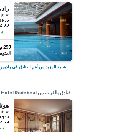
4 نجوم
Nizzastrasse 55
0.0 كيلومتر عن وسط المدينة
299 ﷼
المتوس
شاهد المزيد من أهم الفنادق في راديبيو
فنادق بالقرب من West Hotel Radebeul
هوتل
4 نجوم
Augustusweg 48
5.9 كيلومتر عن وسط المدينة