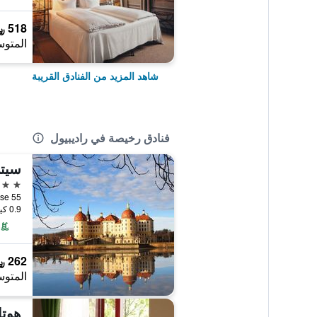
518 ﷼
المتوس
شاهد المزيد من الفنادق القريبة
فنادق رخيصة في راديبيول
سيت
4 نجوم
Nizzastrasse 55
0.9 كيلومتر عن وسط المدينة
262 ﷼
المتوس
هوتل