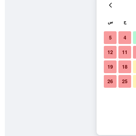
ج
س
5
4
12
11
19
18
26
25