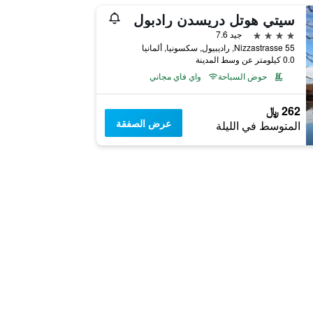
سيتي هوتل دريسدن رادبول
4 نجوم
جيد 7.6
Nizzastrasse 55, راديبيول, سكسونيا, ألمانيا
0.0 كيلومتر عن وسط المدينة
حوض السباحة
واي فاي مجاني
262 ﷼
عرض الصفقة
المتوسط في الليلة