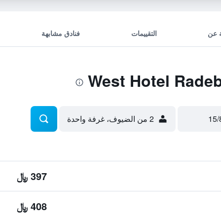
 عن
التقييمات
فنادق مشابهة
2 من الضيوف، غرفة واحدة
397 ﷼
408 ﷼