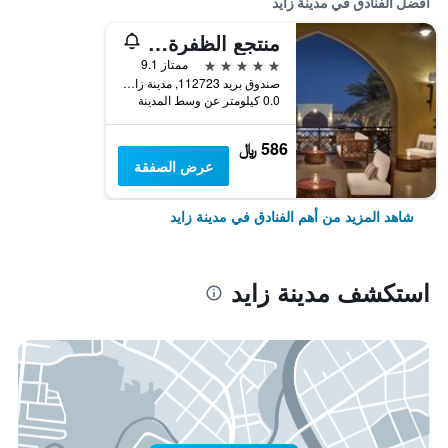
أفضل الفنادق في مدينة زايد
منتجع الظفرة، فينيَت كوليكشن فندق تابع لمجموعة فنادق آي إيتش جي
5 نجوم
ممتاز 9.1
صندوق بريد 112723, مدينة زايد, الامارات العربية المتحدة
0.0 كيلومتر عن وسط المدينة
586 ﷼
عرض الصفقة
شاهد المزيد من أهم الفنادق في مدينة زايد
استكشف مدينة زايد