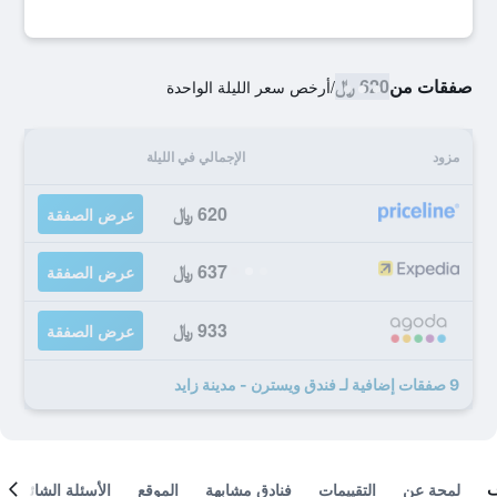
صفقات من
620 ﷼
/
أرخص سعر الليلة الواحدة
مزود
الإجمالي في الليلة
620 ﷼
عرض الصفقة
637 ﷼
عرض الصفقة
933 ﷼
عرض الصفقة
9 صفقات إضافية لـ فندق ويسترن - مدينة زايد
لمحة عن
التقييمات
فنادق مشابهة
الموقع
الأسئلة الشائعة