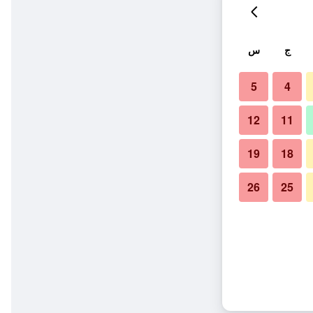
ج
س
5
4
12
11
19
18
26
25