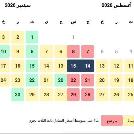
أغسطس 2026
سبتمبر 2026
ث
ث
ر
خ
ج
س
ح
ن
ث
ر
خ
3
2
1
1
لة الواحدة
10
9
8
7
6
8
7
6
5
4
لي في الليلة
17
16
15
14
13
15
14
13
12
11
 ﷼
عرض الصفقة
24
23
22
21
20
22
21
20
19
18
30
29
28
27
29
28
27
26
25
 ﷼
عرض الصفقة
 ﷼
عرض الصفقة
سط
مرتفع
بناءً على متوسط أسعار الفنادق ذات الثلاث نجوم.