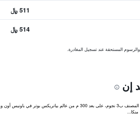
511 ﷼
514 ﷼
والرسوم المستحقة عند تسجيل المغادرة.
د إن
يقع مكان إقامة "The Westmorland Inn"، المصنف ب3 نجوم، على بعد 300 م من ع