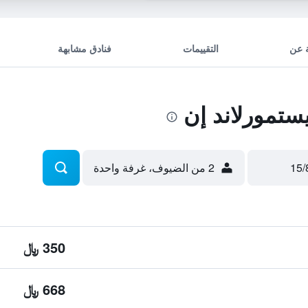
 عن
التقييمات
فنادق مشابهة
تمورلاند إن
2 من الضيوف، غرفة واحدة
350 ﷼
668 ﷼