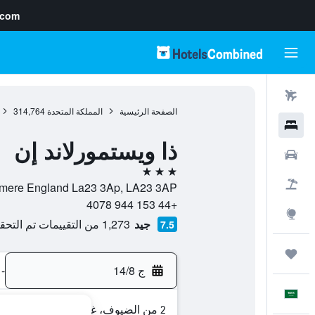
.com
رحلات طيران
الصفحة الرئيسية
المملكة المتحدة
314,764
فنادق
ذا ويستمورلاند إن
سيارات
3 نجوم
حزم العروض
Lake Road Windermere England La23 3Ap, LA23 3AP, ويندر
+44 153 944 4078
استكشاف
جيد
1,273 من التقييمات تم التحقق منها
7.5
رحلات
ج 14/8
-
العَرَبِيَّة
2 من الضيوف، غرفة واحدة