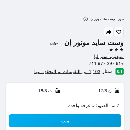
صور لـ وست سايد موتور إن
وست سايد موتور إن
موتيل
3 نجوم
سيدني، أستراليا
+61 297 977 711
ممتاز
1,103 من التقييمات تم التحقق منها
8.1
ن 17/8
-
ث 18/8
2 من الضيوف، غرفة واحدة
بحث