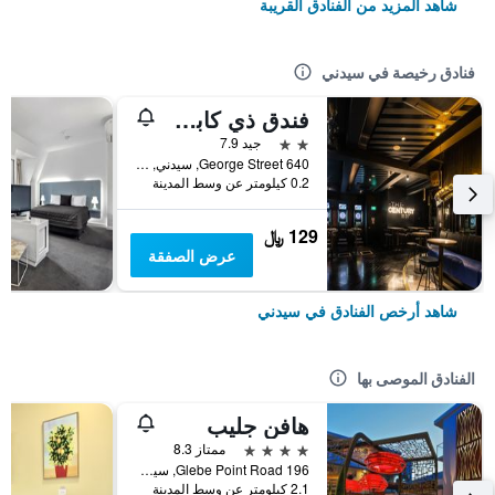
شاهد المزيد من الفنادق القريبة
فنادق رخيصة في سيدني
فندق ذي كابسول
2 نجمتين
جيد 7.9
640 George Street, سيدني, NSW, أستراليا
0.2 كيلومتر عن وسط المدينة
129 ﷼
عرض الصفقة
شاهد أرخص الفنادق في سيدني
الفنادق الموصى بها
هافن جليب
4 نجوم
ممتاز 8.3
196 Glebe Point Road, سيدني, NSW, أستراليا
2.1 كيلومتر عن وسط المدينة