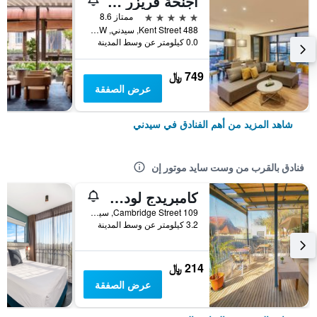
أجنحة فريزر سيدني
5 نجوم
ممتاز 8.6
488 Kent Street, سيدني, NSW, أستراليا
0.0 كيلومتر عن وسط المدينة
749 ﷼
عرض الصفقة
شاهد المزيد من أهم الفنادق في سيدني
فنادق بالقرب من وست سايد موتور إن
كامبريدج لودج - هوستل
109 Cambridge Street, سيدني, NSW, أستراليا
3.2 كيلومتر عن وسط المدينة
214 ﷼
عرض الصفقة