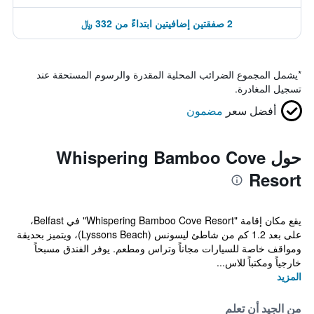
2 صفقتين إضافيتين ابتداءً من 332 ﷼
*
يشمل المجموع الضرائب المحلية المقدرة والرسوم المستحقة عند
تسجيل المغادرة.
أفضل سعر
مضمون
حول Whispering Bamboo Cove
Resort
يقع مكان إقامة "Whispering Bamboo Cove Resort" في Belfast،
على بعد 1.2 كم من شاطئ ليسونس (Lyssons Beach)، ويتميز بحديقة
ومواقف خاصة للسيارات مجاناً وتراس ومطعم. يوفر الفندق مسبحاً
خارجياً ومكتباً للاس...
المزيد
من الجيد أن تعلم