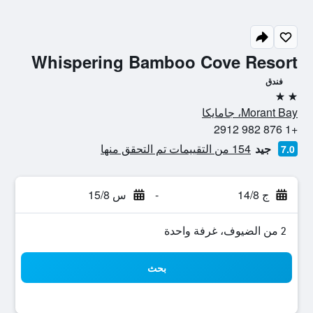
Whispering Bamboo Cove Resort
فندق
2 نجمتين
Morant Bay، جامايكا
+1 876 982 2912
جيد
154 من التقييمات تم التحقق منها
7.0
ج 14/8
-
س 15/8
2 من الضيوف، غرفة واحدة
بحث