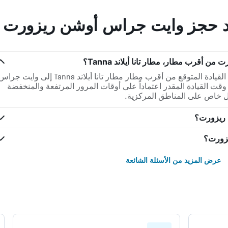
عند حجز وايت جراس أوشن ريزورت
قرب مطار، مطار تانا أيلاند Tanna؟
ضمن مسافة 2.4 كم فقط، يكون وقت القيادة المتوقع من أقرب مطار مطار تانا أيلاند Tanna إلى وايت ج
0س 01د. قد يختلف وقت القيادة المقدر اعتماداً على أوقات المرور المرتفعة والمنخفضة
ل خاص على المناطق المركزية.
 ريزورت؟
يزورت؟
عرض المزيد من الأسئلة الشائعة