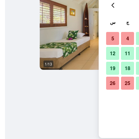
ج
س
5
4
12
11
1/13
غرفة معيشة
19
18
26
25