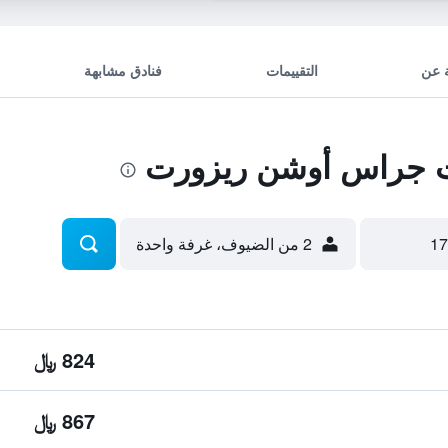
 عن
التقييمات
فنادق مشابهة
 جراس أوشن ريزورت
2 من الضيوف، غرفة واحدة
824 ﷼
867 ﷼