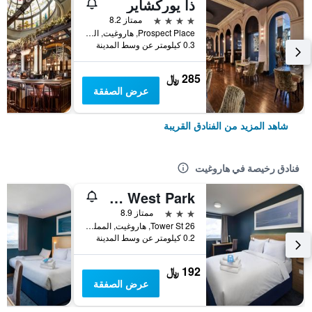
ذا يوركشاير
4 نجوم
ممتاز 8.2
Prospect Place, هاروغيت, المملكة المتحدة
0.3 كيلومتر عن وسط المدينة
285 ﷼
عرض الصفقة
شاهد المزيد من الفنادق القريبة
فنادق رخيصة في هاروغيت
Travelodge Harrogate West Park
3 نجوم
ممتاز 8.9
26 Tower St, هاروغيت, المملكة المتحدة
0.2 كيلومتر عن وسط المدينة
192 ﷼
عرض الصفقة