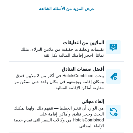
عرض المزيد من الأسئلة الشائعة
الملايين من التعليقات
تقييمات وتعليقات حقيقية من ملايين النزلاء، مثلك
تمامًا. احجز إقامتك المثالية بكل ثقة!
أفضل صفقات الفنادق
يبحث HotelsCombined في أكثر من 3 ملايين فندق
ومكان إقامة ويجمعهم في مكان واحد حتى تتمكن من
مقارنة أماكن الإقامة المثالية.
إلغاء مجاني
من الوارد أن تتغير الخطط — نتفهم ذلك. ولهذا يمكنك
البحث وحجز فنادق وأماكن إقامة على
HotelsCombined من وكالات السفر التي تقدم خدمة
الإلغاء المجاني