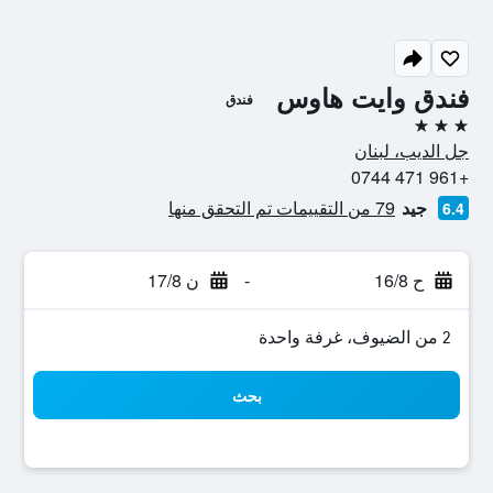
فندق وايت هاوس
فندق
3 نجوم
جل الديب، لبنان
+961 471 0744
جيد
79 من التقييمات تم التحقق منها
6.4
ح 16/8
-
ن 17/8
2 من الضيوف، غرفة واحدة
بحث