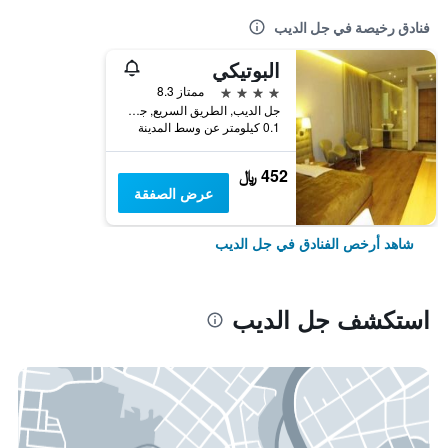
فنادق رخيصة في جل الديب
البوتيكي
4 نجوم
ممتاز 8.3
جل الديب, الطريق السريع, جل الديب, لبنان
0.1 كيلومتر عن وسط المدينة
452 ﷼
عرض الصفقة
شاهد أرخص الفنادق في جل الديب
استكشف جل الديب