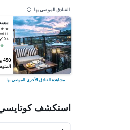
الفنادق الموصى بها
3 نجوم
11 Grishashvili Street, كوتايسي, جورجيا
0.4 كيلومتر عن وسط المدينة
450 ﷼
المتوس
مشاهدة الفنادق الأخرى الموصى بها
استكشف كوتايسي