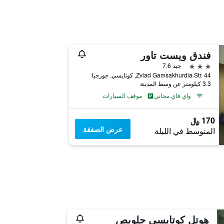
فندق ويست تاور
3 نجوم
جيد 7.6
Zviad Gamsakhurdia Str. 44, كوتايسي, جورجيا
3.3 كيلومتر عن وسط المدينة
واي فاي مجاني
موقف السيارات
170 ﷼
عرض الصفقة
المتوسط في الليلة
هوتل كوتايسي جلوبص