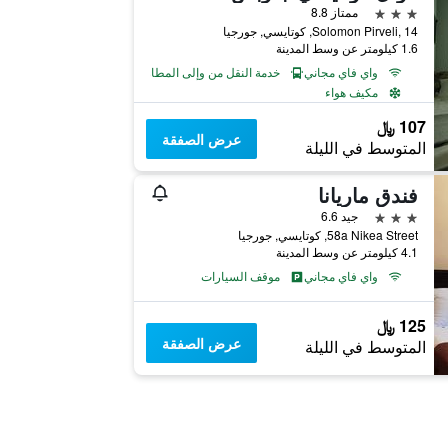
3 نجوم
ممتاز 8.8
Solomon Pirveli, 14, كوتايسي, جورجيا
1.6 كيلومتر عن وسط المدينة
واي فاي مجاني
خدمة النقل من وإلى المطار
مكيف هواء
107 ﷼
عرض الصفقة
المتوسط في الليلة
فندق ماريانا
3 نجوم
جيد 6.6
58a Nikea Street, كوتايسي, جورجيا
4.1 كيلومتر عن وسط المدينة
واي فاي مجاني
موقف السيارات
125 ﷼
عرض الصفقة
المتوسط في الليلة