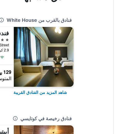
فنادق بالقرب من White House
فندق
3 نجوم
ze Street
2.9 كيلومتر عن وسط المدينة
129 ﷼
المتوس
شاهد المزيد من الفنادق القريبة
فنادق رخيصة في كوتايسي
أييت