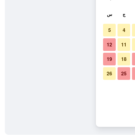
ج
س
5
4
12
11
19
18
26
25