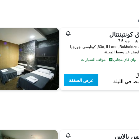
 كونتيننتال
جيد 7.5
63a, II Lane, Bukhaid, كوتايسي, جورجيا
واي فاي مجاني
موقف السيارات
عرض الصفقة
ط في الليلة
يس بالاس