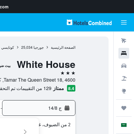
.com
رحلات طيران
الصفحة الرئيسية
جورجيا
25,034
كوتايسي
0
فنادق
White House
سيارات
بيت ضي
3 نجوم
حزم العروض
Tamar The Queen Street 18, 4600, كوتايسي, Imereti, جورجيا
ممتاز
129 من التقييمات تم التحقق منها
8.4
استكشاف
ج 14/8
-
رحلات
2 من الضيوف، غرفة واحدة
العَرَبِيَّة