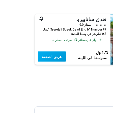
فندق سانابيرو
3 نجوم
ممتاز 9.0
Tsereteli Street, Dead End IV, Number #7, كوتايسي, جورجيا
0.8 كيلومتر عن وسط المدينة
واي فاي مجاني
موقف السيارات
173 ﷼
عرض الصفقة
المتوسط في الليلة