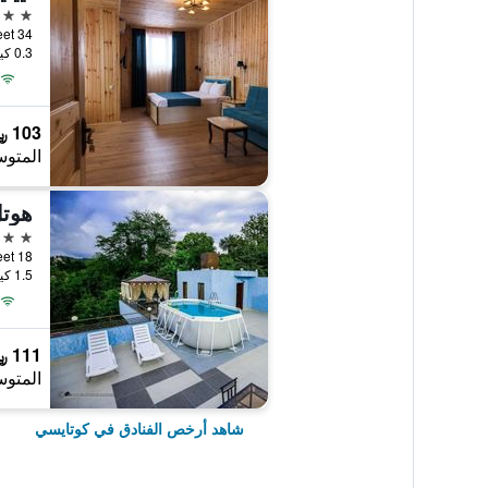
3 نجوم
34 Galaktion Tabidze Street, كوتايسي, جورجيا
0.3 كيلومتر عن وسط المدينة
103 ﷼
المتوس
هوتل
3 نجوم
Street 18
1.5 كيلومتر عن وسط المدينة
111 ﷼
المتوس
شاهد أرخص الفنادق في كوتايسي