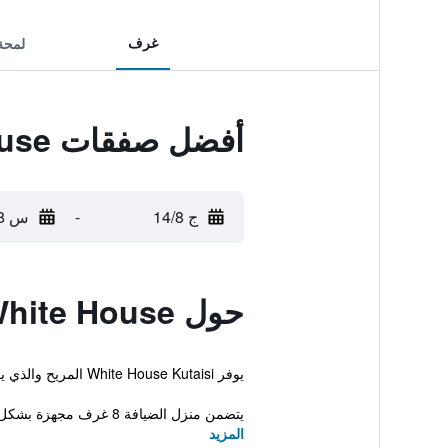
غرف
لمحة
أفضل صفقات White House
ج 14/8
-
س 15/8
حول White House
يوفر White House Kutaisi المريح والذي يقع في مدينة كوتايسي خدمة انترنت لاسلكي مجاناً بالإضافة إلى تراس واستقبال على مدار الساعة.
يتضمن منزل الضيافة 8 غرف مجهزة بشكل جيد تتضمن مجموعة من المرافق ...
المزيد