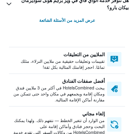
هل تتوفر خدمة الواي فاي في ويز برايم هوتل سوديرمان
بيكان بارو؟
عرض المزيد من الأسئلة الشائعة
الملايين من التعليقات
تقييمات وتعليقات حقيقية من ملايين النزلاء، مثلك
تمامًا. احجز إقامتك المثالية بكل ثقة!
أفضل صفقات الفنادق
يبحث HotelsCombined في أكثر من 3 ملايين فندق
ومكان إقامة ويجمعهم في مكان واحد حتى تتمكن من
مقارنة أماكن الإقامة المثالية.
إلغاء مجاني
من الوارد أن تتغير الخطط — نتفهم ذلك. ولهذا يمكنك
البحث وحجز فنادق وأماكن إقامة على
HotelsCombined من وكالات السفر التي تقدم خدمة