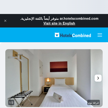
ar.hotelscombined.com
متوفر أيضاً باللغة الإنجليزية.
Visit site in English
غرفة نوم
1/3
م