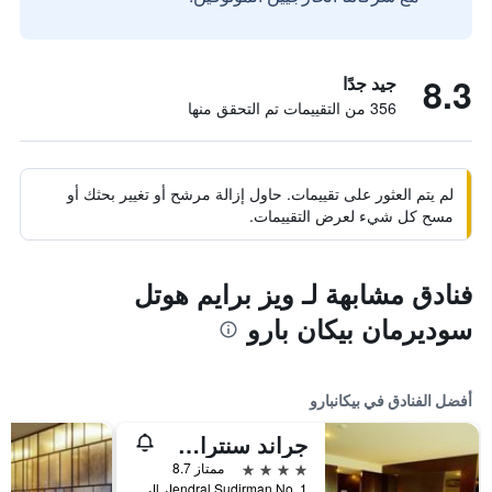
8.3
جيد جدًا
356 من التقييمات تم التحقق منها
لم يتم العثور على تقييمات. حاول إزالة مرشح أو تغيير بحثك أو
مسح كل شيء لعرض التقييمات.
فنادق مشابهة لـ ويز برايم هوتل
سوديرمان بيكان بارو
أفضل الفنادق في بيكانبارو
جراند سنترال هوتل بيكانبارو
4 نجوم
ممتاز 8.7
Jl. Jendral Sudirman No. 1, بيكانبارو, إندونيسيا