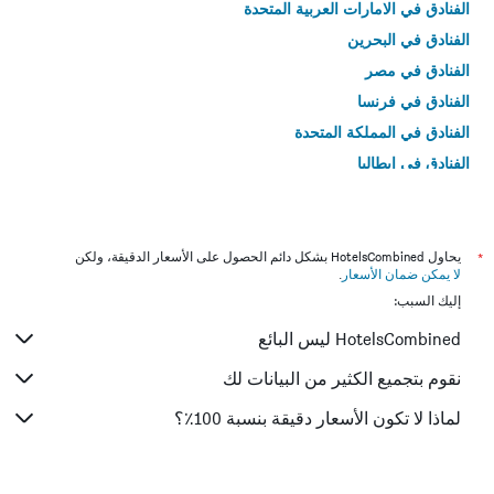
الفنادق في الامارات العربية المتحدة
الفنادق في البحرين
الفنادق في مصر
الفنادق في فرنسا
الفنادق في المملكة المتحدة
الفنادق في إيطاليا
الفنادق في تايلاند
*
يحاول HotelsCombined بشكل دائم الحصول على الأسعار الدقيقة، ولكن
لا يمكن ضمان الأسعار
.
إليك السبب:
HotelsCombined ليس البائع
نقوم بتجميع الكثير من البيانات لك
لماذا لا تكون الأسعار دقيقة بنسبة 100٪؟