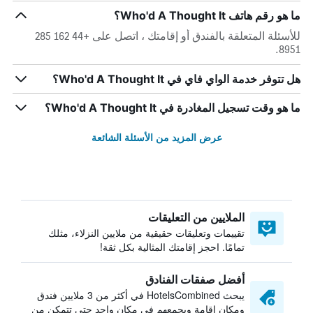
ما هو رقم هاتف Who'd A Thought It؟
للأسئلة المتعلقة بالفندق أو إقامتك ، اتصل على +44 162 285
8951.
هل تتوفر خدمة الواي فاي في Who'd A Thought It؟
ما هو وقت تسجيل المغادرة في Who'd A Thought It؟
عرض المزيد من الأسئلة الشائعة
الملايين من التعليقات
تقييمات وتعليقات حقيقية من ملايين النزلاء، مثلك
تمامًا. احجز إقامتك المثالية بكل ثقة!
أفضل صفقات الفنادق
يبحث HotelsCombined في أكثر من 3 ملايين فندق
ومكان إقامة ويجمعهم في مكان واحد حتى تتمكن من