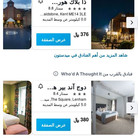
ذا بلاك هورس إن
4 نجوم
ممتاز 8.8
Pilgrims Way, Thurnham, Maidstone, Kent ME14 3LE, ميدستون, المملكة المتحدة
0.0 كيلومتر عن وسط المدينة
376 ﷼
عرض الصفقة
شاهد المزيد من أهم الفنادق في ميدستون
فنادق بالقرب من Who'd A Thought It
دوج آند بير هوتل
3 نجوم
ممتاز 8.4
The Square, Lenham, ميدستون, المملكة المتحدة
5.0 كيلومتر عن وسط المدينة
380 ﷼
عرض الصفقة