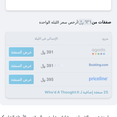
صفقات من
391 ﷼
/
أرخص سعر الليلة الواحدة
مزود
الإجمالي في الليلة
391 ﷼
عرض الصفقة
391 ﷼
عرض الصفقة
395 ﷼
عرض الصفقة
25 صفقة إضافية لـ Who'd A Thought It
لمحة عن
التقييمات
فنادق مشابهة
الموقع
الأسئلة الشائعة