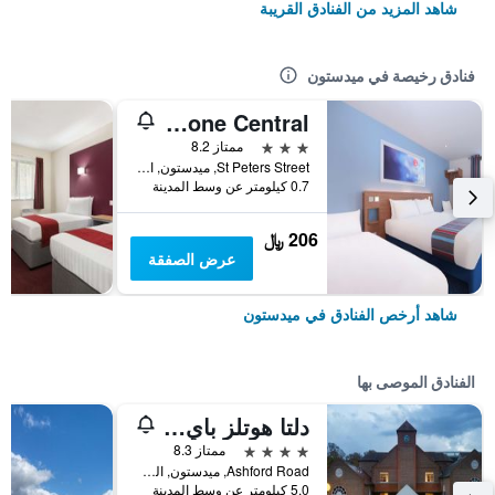
شاهد المزيد من الفنادق القريبة
فنادق رخيصة في ميدستون
Travelodge Maidstone Central
3 نجوم
ممتاز 8.2
St Peters Street, ميدستون, المملكة المتحدة
0.7 كيلومتر عن وسط المدينة
206 ﷼
عرض الصفقة
شاهد أرخص الفنادق في ميدستون
الفنادق الموصى بها
دلتا هوتلز باي ماريوت تودور بارك كانتري كلوب
4 نجوم
ممتاز 8.3
Ashford Road, ميدستون, المملكة المتحدة
5.0 كيلومتر عن وسط المدينة