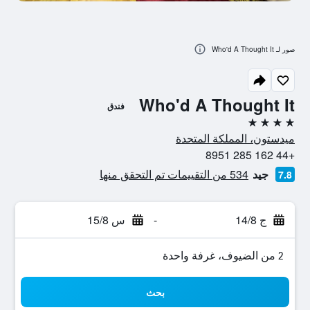
صور لـ Who'd A Thought It
Who'd A Thought It
فندق
4 نجوم
ميدستون، المملكة المتحدة
+44 162 285 8951
جيد
534 من التقييمات تم التحقق منها
7.8
ج 14/8
-
س 15/8
2 من الضيوف، غرفة واحدة
بحث