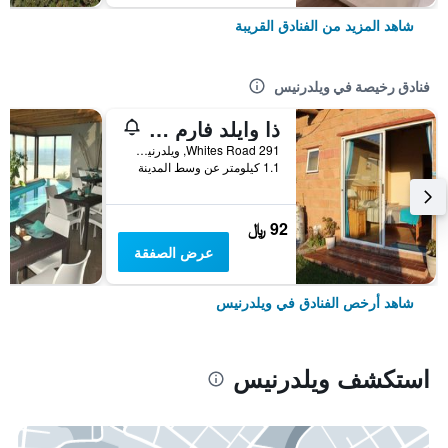
شاهد المزيد من الفنادق القريبة
فنادق رخيصة في ويلدرنيس
ذا وايلد فارم - هوستل
291 Whites Road, ويلدرنيس, محافظة كيب الغربية, جنوب أفريقيا
1.1 كيلومتر عن وسط المدينة
92 ﷼
عرض الصفقة
شاهد أرخص الفنادق في ويلدرنيس
استكشف ويلدرنيس