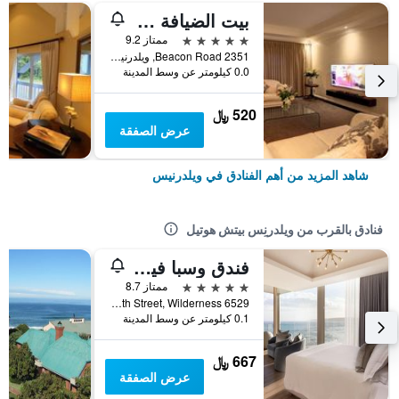
بيت الضيافة سينامون بوتيك
5 نجوم
ممتاز 9.2
2351 Beacon Road, ويلدرنيس, محافظة كيب الغربية, جنوب أفريقيا
0.0 كيلومتر عن وسط المدينة
520 ﷼
عرض الصفقة
شاهد المزيد من أهم الفنادق في ويلدرنيس
فنادق بالقرب من ويلدرنِس بيتش هوتيل
فندق وسبا فيوز بوتيك
5 نجوم
ممتاز 8.7
South Street, Wilderness 6529, ويلدرنيس, محافظة كيب الغربية, جنوب أفريقيا
0.1 كيلومتر عن وسط المدينة
667 ﷼
عرض الصفقة