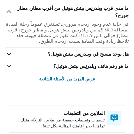
ما مدى قرب ويلدرنِس بيتش هوتيل من أقرب مطار، مطار
جورج؟
في حالة عدم وجود ازدحام مروري، تستغرق عموماً رحلة القيادة
لمسافة 34.9 كم بين ويلدرنِس بيتش هوتيل و مطار جورج (أقرب
مطار) حوالي 0س 27د. إذا كنت تقيم في منطقة حيوية، فقد
تلاحظ زيادة وقت القيادة بسبب ازدحام الطرق.
هل يوجد مسبح في ويلدرنِس بيتش هوتيل؟
ما هو رقم هاتف ويلدرنِس بيتش هوتيل؟
عرض المزيد من الأسئلة الشائعة
الملايين من التعليقات
تقييمات وتعليقات حقيقية من ملايين النزلاء، مثلك
تمامًا. احجز إقامتك المثالية بكل ثقة!