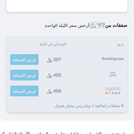
صفقات من
397 ﷼
/
أرخص سعر الليلة الواحدة
مزود
الإجمالي في الليلة
397 ﷼
عرض الصفقة
405 ﷼
عرض الصفقة
406 ﷼
عرض الصفقة
6 صفقات إضافية لـ ويلدرنِس بيتش هوتيل
لمحة عن
التقييمات
فنادق مشابهة
الموقع
الأسئلة الشائعة