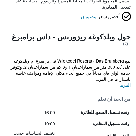
*
يشمل المجموع الضرائب المحلية المقدرة والرسوم المستحقة عند
تسجيل المغادرة.
أفضل سعر
مضمون
حول ويلدكوغه ريزورتس - داس برامبرغ
يقع Wildkogel Resorts - Das Bramberg في برامبرغ ام ويلدكوغه
على بُعد 300 متر من سماراغدبان 1 و3 كم من سماراغدبان 2. وتتوفر
خدمة الواي فاي مجاناً في جميع أنحاء مكان الإقامة ومواقف خاصة
للسيارات في المو...
المزيد
من الجيد أن تعلم
16:00
وقت تسجيل الصعود للطائرة
10:00
وقت تسجيل المغادرة
تختلف السياسات حسب
الدفع والإلغاء