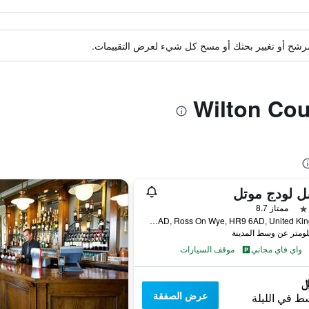
ة مرشح أو تغيير بحثك أو مسح كل شيء لعرض التقييمات.
ل لودج موتل
ممتاز 8.7
Wilton, Ross-on-Wyeherefordshire HR9 6AD, Ross On Wye, HR9 6AD, United Kingdom, روس -أون -واي, المملكة المتحدة
واي فاي مجاني
موقف السيارات
عرض الصفقة
ط في الليلة