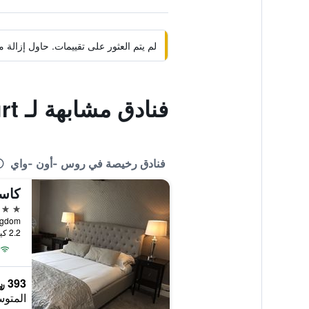
لم يتم العثور على تقييمات. حاول إزال
فنادق مشابهة لـ Wilton Court
فنادق رخيصة في روس -أون -واي
كاس
3 نجوم
2.2 كيلومتر عن وسط المدينة
393 ﷼
المتوس