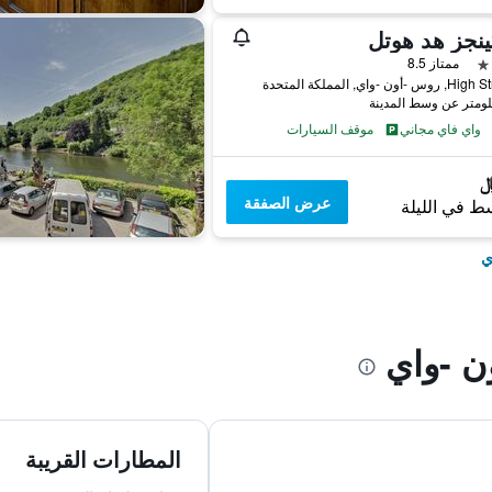
ينجز هد هوتل
ممتاز 8.5
واي فاي مجاني
موقف السيارات
عرض الصفقة
ط في الليلة
ي
 -واي
المطارات القريبة