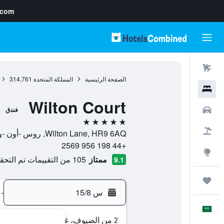
.com
رحلات طيران
الصفحة الرئيسية
المملكة المتحدة
314,761
فنادق
Wilton Court
سيارات
فندق
5 نجوم
حزم العروض
Wilton Lane, HR9 6AQ, روس -أون -واي, إنجلترا, المملكة المتحدة
+44 198 956 2569
استكشاف
ممتاز
105 من التقييمات تم التحقق منها
9.1
رحلات
س 15/8
-
العَرَبِيَّة
2 من الضيوف، غرفة واحدة