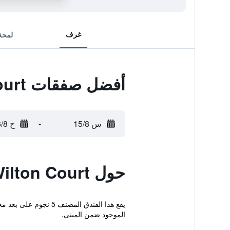
غرف
لمحة
أفضل صفقات Wilton Court
س 15/8
-
ح 16/8
حول Wilton Court
الموجود ضمن المبنى.