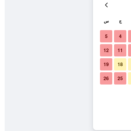
ج
س
5
4
12
11
19
18
26
25