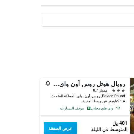
رويال هوتل روس أون واي باي جرين كينج إنز
3 نجوم
ممتاز 8.7
Palace Pound, روس -أون -واي, المملكة المتحدة
1.4 كيلومتر عن وسط المدينة
واي فاي مجاني
موقف السيارات
401 ﷼
عرض الصفقة
المتوسط في الليلة