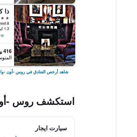
ذا ك
3 نجوم
8 High Street, روس -أون -واي, المملكة المتحدة
1.3 كيلومتر عن وسط المدينة
416 ﷼
المتوس
شاهد أرخص الفنادق في روس -أون -وا
استكشف روس -أون
سيارت ايجار