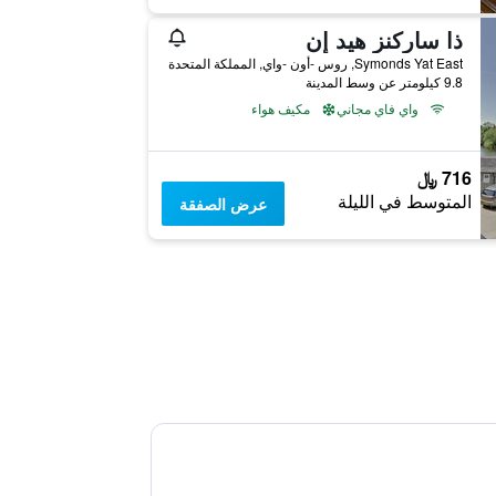
ذا ساركنز هيد إن
Symonds Yat East, روس -أون -واي, المملكة المتحدة
9.8 كيلومتر عن وسط المدينة
واي فاي مجاني
مكيف هواء
716 ﷼
المتوسط في الليلة
عرض الصفقة