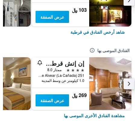
103 ﷼
عرض الصفقة
شاهد أرخص الفنادق في قرطبة
الفنادق الموصى بها
إن إتش قرطبة بانوراما
4 نجوم
ممتاز 8.0
Marcelo T. de Alvear (La Cañada) 251, قرطبة, محافظة كوردوبا, الأرجنتين
1.0 كيلومتر عن وسط المدينة
269 ﷼
عرض الصفقة
مشاهدة الفنادق الأخرى الموصى بها