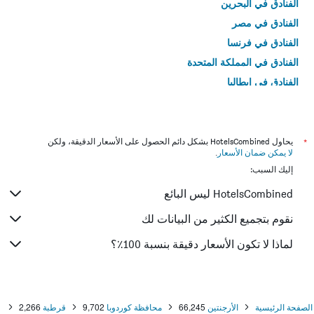
الفنادق في البحرين
الفنادق في مصر
الفنادق في فرنسا
الفنادق في المملكة المتحدة
الفنادق في إيطاليا
الفنادق في تايلاند
*
يحاول HotelsCombined بشكل دائم الحصول على الأسعار الدقيقة، ولكن
لا يمكن ضمان الأسعار
.
إليك السبب:
HotelsCombined ليس البائع
نقوم بتجميع الكثير من البيانات لك
لماذا لا تكون الأسعار دقيقة بنسبة 100٪؟
الصفحة الرئيسية
الأرجنتين
66,245
محافظة كوردوبا
9,702
قرطبة
2,266