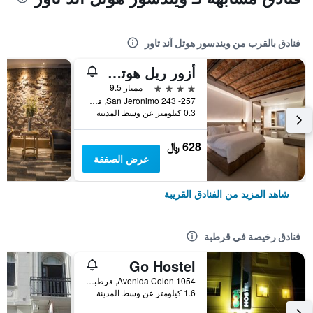
فنادق بالقرب من ويندسور هوتل آند تاور
أزور ريل هوتل بوتيك آند سبا
4 نجوم
ممتاز 9.5
San Jeronimo 243 -257, قرطبة, محافظة كوردوبا, الأرجنتين
0.3 كيلومتر عن وسط المدينة
628 ﷼
عرض الصفقة
شاهد المزيد من الفنادق القريبة
فنادق رخيصة في قرطبة
Go Hostel
Avenida Colon 1054, قرطبة, محافظة كوردوبا, الأرجنتين
1.6 كيلومتر عن وسط المدينة