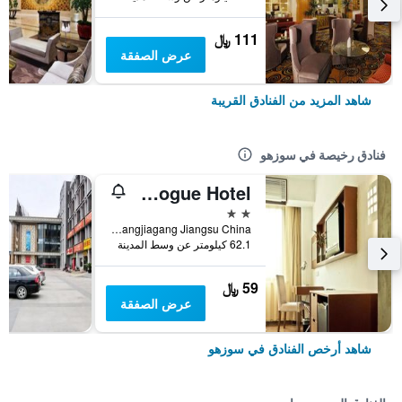
111 ﷼
عرض الصفقة
شاهد المزيد من الفنادق القريبة
فنادق رخيصة في سوزهو
Zhangjiagang Newstay Vogue Hotel
2 نجمتين
No.84 Chang'an South Rd. Zhangjiagang Jiangsu China, سوزهو, الصين
62.1 كيلومتر عن وسط المدينة
59 ﷼
عرض الصفقة
شاهد أرخص الفنادق في سوزهو