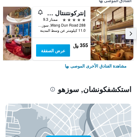
الفنادق الموصى بها
إنتركونتننتال سوتشو باي آيتش جي
5 نجوم
ممتاز 9.3
288 Wang Dun Road, سوزهو, الصين
11.0 كيلومتر عن وسط المدينة
355 ﷼
عرض الصفقة
مشاهدة الفنادق الأخرى الموصى بها
استكشفكونشان, سوزهو