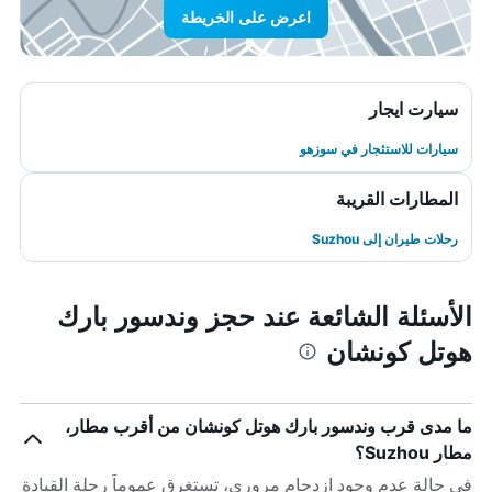
اعرض على الخريطة
سيارت ايجار
سيارات للاستئجار في سوزهو
المطارات القريبة
رحلات طيران إلى Suzhou
الأسئلة الشائعة عند حجز وندسور بارك
هوتل كونشان
ما مدى قرب وندسور بارك هوتل كونشان من أقرب مطار،
مطار Suzhou؟
في حالة عدم وجود ازدحام مروري، تستغرق عموماً رحلة القيادة