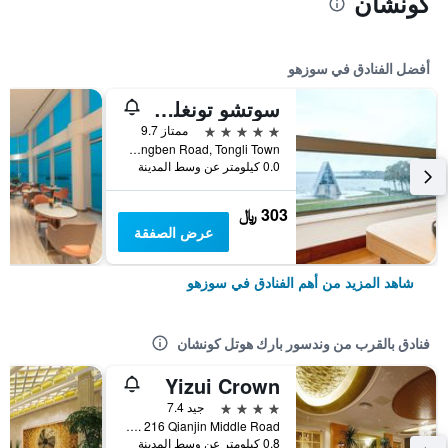
كونشان
أفضل الفنادق في سوزهو
سوتشو تونغلي ليك فيو هوتل
5 نجوم
ممتاز 9.7
No. 8 Chongben Road, Tongli Town, سوزهو, الصين
0.0 كيلومتر عن وسط المدينة
303 ﷼
عرض الصفقة
شاهد المزيد من أهم الفنادق في سوزهو
فنادق بالقرب من وندسور بارك هوتل كونشان
Yizui Crown
4 نجوم
جيد 7.4
No. 216 Qianjin Middle Road, سوزهو, الصين
0.8 كيلومتر عن وسط المدينة