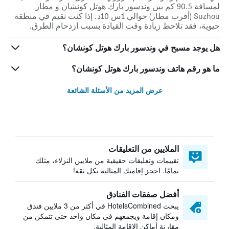
لمسافة 90.5 كم بين وندسور بارك هوتل كونشان و مطار
Suzhou (أقرب مطار) حوالي 1س 10د. إذا كنت تقيم في منطقة
حيوية، فقد تلاحظ زيادة وقت القيادة بسبب ازدحام الطرق.
هل يوجد مسبح في وندسور بارك هوتل كونشان؟
ما هو رقم هاتف وندسور بارك هوتل كونشان؟
عرض المزيد من الأسئلة الشائعة
الملايين من التعليقات
تقييمات وتعليقات حقيقية من ملايين النزلاء، مثلك
تمامًا. احجز إقامتك المثالية بكل ثقة!
أفضل صفقات الفنادق
يبحث HotelsCombined في أكثر من 3 ملايين فندق
ومكان إقامة ويجمعهم في مكان واحد حتى تتمكن من
مقارنة أماكن الإقامة المثالية.