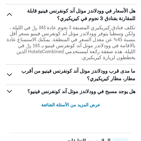
هل الأسعار في وودلاندز موتل آند كونفرنس فينيو قابلة
للمقارنة بفنادق 3 نجوم في كيريكيري؟
تكلف فنادق كيريكيري المصنفة 3 نجوم عادة 343 ﷼ في الليلة ،
ولكن وسطياً يتوفر وودلاندز موتل آند كونفرنس فينيو بسعر أقل
بنسبة 45% عن معدل السعر في المنطقة. يمكنك الاستمتاع عادة
بالاقامة في وودلاندز موتل آند كونفرنس فينيو بـ 193 ﷼ في
الليلة. هذه صفقة رائعة لمستخدمي HotelsCombined الذين
يخططون لزيارة كيريكيري.
ما مدى قرب وودلاندز موتل آند كونفرنس فينيو من أقرب
مطار، مطار كيريكيري؟
هل يوجد مسبح في وودلاندز موتل آند كونفرنس فينيو؟
عرض المزيد من الأسئلة الشائعة
الملايين من التعليقات