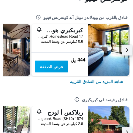
فنادق بالقرب من وودلاندز موتل آند كونفرنس فينيو
كيريكيري هومستيد موتل آند أبارتمنتس
17 Homestead Road, كيريكيري, نيوزيلندا
0.6 كيلومتر عن وسط المدينة
444 ﷼
عرض الصفقة
شاهد المزيد من الفنادق القريبة
فنادق رخيصة في كيريكيري
ريلاكس أ لودج
1574 Springbank Road (SH10), كيريكيري, نيوزيلندا
2.8 كيلومتر عن وسط المدينة