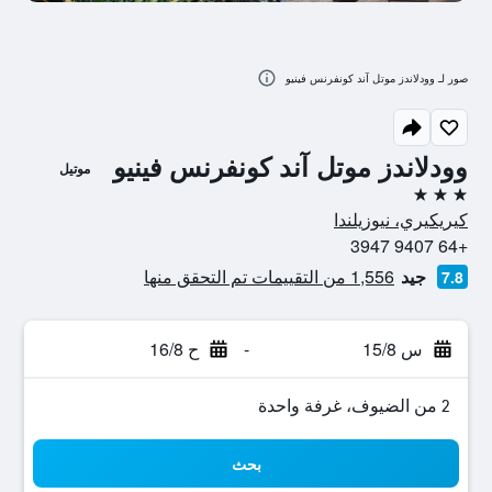
صور لـ وودلاندز موتل آند كونفرنس فينيو
وودلاندز موتل آند كونفرنس فينيو
موتيل
3 نجوم
كيريكيري، نيوزيلندا
+64 9407 3947
جيد
1,556 من التقييمات تم التحقق منها
7.8
س 15/8
-
ح 16/8
2 من الضيوف، غرفة واحدة
بحث