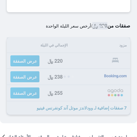
صفقات من
220 ﷼
/
أرخص سعر الليلة الواحدة
مزود
الإجمالي في الليلة
220 ﷼
عرض الصفقة
238 ﷼
عرض الصفقة
255 ﷼
عرض الصفقة
7 صفقات إضافية لـ وودلاندز موتل آند كونفرنس فينيو
لمحة عن
التقييمات
فنادق مشابهة
الموقع
الأسئلة الشائعة