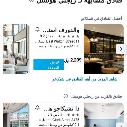
أفضل الفنادق في شيكاغو
والدورف استوريا شيكاغو
5 نجوم
ممتاز 9.2
11 East Walton Street, شيكاغو, IL, الولايات المتحدة الأميريكية
0.0 كيلومتر عن وسط المدينة
2,209 ﷼
عرض
الصفقة
شاهد المزيد من أهم الفنادق في شيكاغو
فنادق بالقرب من ريجلي هوستل
ذا تشيكاجو هوتل كوليكشن - وريجليفيل
3 نجوم
لا بأس 5.9
3475 North Clark Street, شيكاغو, IL, الولايات المتحدة الأميريكية
0.1 كيلومتر عن وسط المدينة