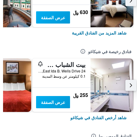
630 ﷼
عرض الصفقة
شاهد المزيد من الفنادق القريبة
فنادق رخيصة في شيكاغو
بيت الشباب HI Chicago
24 East Ida B. Wells Drive, شيكاغو, IL, الولايات المتحدة الأميريكية
0.1 كيلومتر عن وسط المدينة
255 ﷼
عرض الصفقة
شاهد أرخص الفنادق في شيكاغو
الفنادق الموصى بها