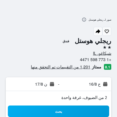
صور لـ ريجلي هوستل
ريجلي هوستل
فندق
2 نجمتين
شيكاغو، IL
+1 773 598 4471
ممتاز
1,201 من التقييمات تم التحقق منها
8.1
ح 16/8
-
ن 17/8
2 من الضيوف، غرفة واحدة
بحث