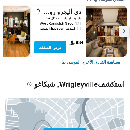
ذي أليجرو رويال سونيستا هوتل شيكاجو لوب
4 نجوم
ممتاز 8.4
171 West Randolph Street, شيكاغو, IL, الولايات المتحدة الأميريكية
1.1 كيلومتر عن وسط المدينة
834 ﷼
عرض الصفقة
مشاهدة الفنادق الأخرى الموصى بها
استكشفWrigleyville, شيكاغو