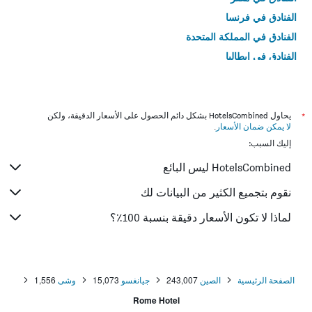
الفنادق في فرنسا
الفنادق في المملكة المتحدة
الفنادق في إيطاليا
الفنادق في تايلاند
*
يحاول HotelsCombined بشكل دائم الحصول على الأسعار الدقيقة، ولكن
لا يمكن ضمان الأسعار
.
إليك السبب:
HotelsCombined ليس البائع
نقوم بتجميع الكثير من البيانات لك
لماذا لا تكون الأسعار دقيقة بنسبة 100٪؟
الصفحة الرئيسية
الصين
243,007
جيانغسو
15,073
وشى
1,556
Rome Hotel