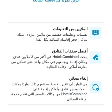
عرض المزيد من الأسئلة الشائعة
الملايين من التعليقات
تقييمات وتعليقات حقيقية من ملايين النزلاء، مثلك
تمامًا. احجز إقامتك المثالية بكل ثقة!
أفضل صفقات الفنادق
يبحث HotelsCombined في أكثر من 3 ملايين فندق
ومكان إقامة ويجمعهم في مكان واحد حتى تتمكن من
مقارنة أماكن الإقامة المثالية.
إلغاء مجاني
من الوارد أن تتغير الخطط — نتفهم ذلك. ولهذا يمكنك
البحث وحجز فنادق وأماكن إقامة على
HotelsCombined من وكالات السفر التي تقدم خدمة
الإلغاء المجاني