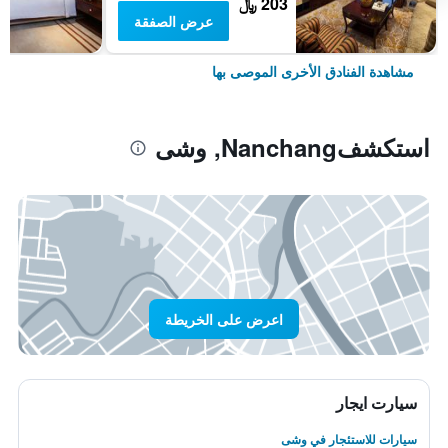
203 ﷼
عرض الصفقة
مشاهدة الفنادق الأخرى الموصى بها
استكشفNanchang, وشى
اعرض على الخريطة
سيارت ايجار
سيارات للاستئجار في وشى