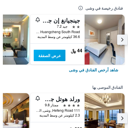
فنادق رخيصة في وشى
جينجيانغ إن جيانغين هوانشنغ رود ساوث
2 نجمتين
جيد 7.2
No. 372 Huangcheng South Road, وشى, الصين
36.6 كيلومتر عن وسط المدينة
44 ﷼
عرض الصفقة
شاهد أرخص الفنادق في وشى
الفنادق الموصى بها
ورلد هوتل جراند جونا ووكسي
4 نجوم
ممتاز 9.8
111 Hefeng Road, وشى, الصين
2.3 كيلومتر عن وسط المدينة