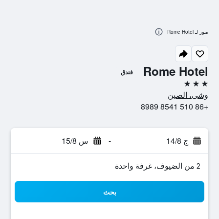
صور لـ Rome Hotel
Rome Hotel
فندق
3 نجوم
وشى، الصين
+86 510 8541 8989
ج 14/8
-
س 15/8
2 من الضيوف، غرفة واحدة
بحث