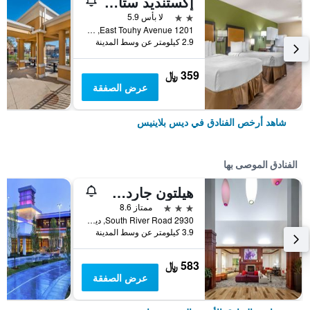
إكستنديد ستاي أميريكا سيليكت سويتس شيكاجو أوهير
2 نجمتين
لا بأس 5.9
1201 East Touhy Avenue, ديس بلاينيس, IL, الولايات المتحدة الأميريكية
2.9 كيلومتر عن وسط المدينة
359 ﷼
عرض الصفقة
شاهد أرخص الفنادق في ديس بلاينيس
الفنادق الموصى بها
هيلتون جاردن إن شيكاجو أوهير آيربورت
3 نجوم
ممتاز 8.6
2930 South River Road, ديس بلاينيس, IL, الولايات المتحدة الأميريكية
3.9 كيلومتر عن وسط المدينة
583 ﷼
عرض الصفقة