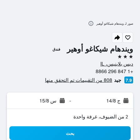
صور لـ ويندهام شيكاغو أوهير
ويندهام شيكاغو أوهير
فندق
3 نجوم
ديس بلاينيس، IL
+1 847 296 8866
جيد
808 من التقييمات تم التحقق منها
7.9
ج 14/8
-
س 15/8
2 من الضيوف، غرفة واحدة
بحث