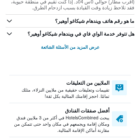
(أقرب مطار) حوالي 0س 04د. إذا كنت تقيم في منطقة حيوية،
فقد تلاحظ زيادة وقت القيادة بسبب ازدحام الطرق.
ما هو رقم هاتف ويندهام شيكاغو أوهير؟
هل تتوفر خدمة الواي فاي في ويندهام شيكاغو أوهير؟
عرض المزيد من الأسئلة الشائعة
الملايين من التعليقات
تقييمات وتعليقات حقيقية من ملايين النزلاء، مثلك
تمامًا. احجز إقامتك المثالية بكل ثقة!
أفضل صفقات الفنادق
يبحث HotelsCombined في أكثر من 3 ملايين فندق
ومكان إقامة ويجمعهم في مكان واحد حتى تتمكن من
مقارنة أماكن الإقامة المثالية.