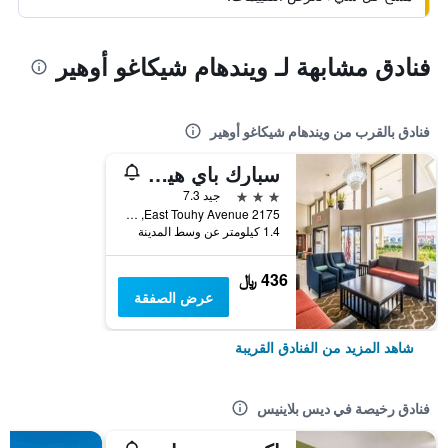
فنادق مشابهة لـ ويندهام شيكاغو أوهير
فنادق بالقرب من ويندهام شيكاغو أوهير
سبارك باي هيلتون دي بلينز شيكاجو أوهير
3 نجوم
جيد 7.3
2175 East Touhy Avenue, ديس بلاينيس, IL, الولايات المتحدة الأميريكية
1.4 كيلومتر عن وسط المدينة
436 ﷼
عرض الصفقة
شاهد المزيد من الفنادق القريبة
فنادق رخيصة في ديس بلاينيس