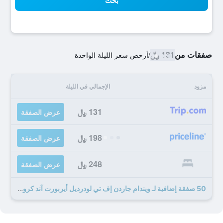
بحث
صفقات من
131 ﷼
/
أرخص سعر الليلة الواحدة
مزود
الإجمالي في الليلة
131 ﷼
عرض الصفقة
198 ﷼
عرض الصفقة
248 ﷼
عرض الصفقة
50 صفقة إضافية لـ ويندام جاردن إف تي لودرديل أيربورت آند كروز بورت