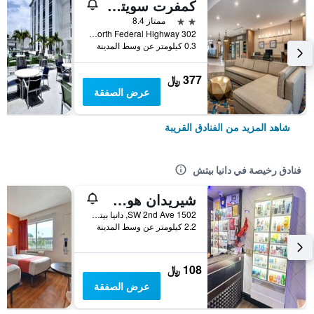
كمفرت سويتس فورت لودردايل أيربورت آند كروز بورت
2 نجمتين
ممتاز 8.4
302 North Federal Highway, دانيا بيتش, FL, الولايات المتحدة الأميريكية
0.3 كيلومتر عن وسط المدينة
377 ﷼
عرض الصفقة
شاهد المزيد من الفنادق القريبة
فنادق رخيصة في دانيا بيتش
شيريدان هوستل
1502 SW 2nd Ave, دانيا بيتش, FL, الولايات المتحدة الأميريكية
2.2 كيلومتر عن وسط المدينة
108 ﷼
عرض الصفقة