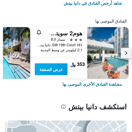
شاهد أرخص الفنادق في دانيا بيتش
الفنادق الموصى بها
هوم2 سويتس باي هيلتون إف تي لاودردال إيربورت-كروز بورت
3 نجوم
ممتاز 8.0
161 SW 19th Court, دانيا بيتش, FL, الولايات المتحدة الأميريكية
2.1 كيلومتر عن وسط المدينة
353 ﷼
عرض الصفقة
مشاهدة الفنادق الأخرى الموصى بها
استكشف دانيا بيتش