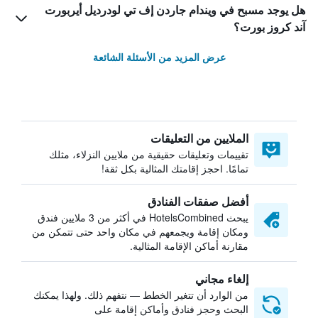
هل يوجد مسبح في ويندام جاردن إف تي لودرديل أيربورت
آند كروز بورت؟
عرض المزيد من الأسئلة الشائعة
الملايين من التعليقات
تقييمات وتعليقات حقيقية من ملايين النزلاء، مثلك
تمامًا. احجز إقامتك المثالية بكل ثقة!
أفضل صفقات الفنادق
يبحث HotelsCombined في أكثر من 3 ملايين فندق
ومكان إقامة ويجمعهم في مكان واحد حتى تتمكن من
مقارنة أماكن الإقامة المثالية.
إلغاء مجاني
من الوارد أن تتغير الخطط — نتفهم ذلك. ولهذا يمكنك
البحث وحجز فنادق وأماكن إقامة على