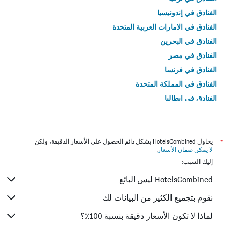
الفنادق في إندونيسيا
الفنادق في الامارات العربية المتحدة
الفنادق في البحرين
الفنادق في مصر
الفنادق في فرنسا
الفنادق في المملكة المتحدة
الفنادق في إيطاليا
الفنادق في تايلاند
*
يحاول HotelsCombined بشكل دائم الحصول على الأسعار الدقيقة، ولكن
لا يمكن ضمان الأسعار
.
إليك السبب:
HotelsCombined ليس البائع
نقوم بتجميع الكثير من البيانات لك
لماذا لا تكون الأسعار دقيقة بنسبة 100٪؟