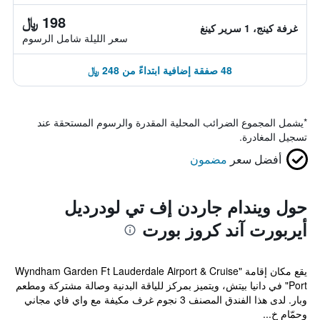
198 ﷼
غرفة كينج، 1 سرير كينغ
سعر الليلة شامل الرسوم
48 صفقة إضافية ابتداءً من 248 ﷼
*
يشمل المجموع الضرائب المحلية المقدرة والرسوم المستحقة عند
تسجيل المغادرة.
أفضل سعر
مضمون
حول ويندام جاردن إف تي لودرديل
أيربورت آند كروز بورت
يقع مكان إقامة "Wyndham Garden Ft Lauderdale Airport & Cruise
Port" في دانيا بيتش، ويتميز بمركز للياقة البدنية وصالة مشتركة ومطعم
وبار. لدى هذا الفندق المصنف 3 نجوم غرف مكيفة مع واي فاي مجاني
وحمّام خ...