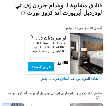
فنادق مشابهة لـ ويندام جاردن إف تي
لودرديل أيربورت آند كروز بورت
أفضل الفنادق في دانيا بيتش
لو ميريديان دانيا بيتش آت فورت لودردايل أربورت
4 نجوم
ممتاز 8.3
1825 Griffin Road, دانيا بيتش, FL, الولايات المتحدة الأميريكية
0.0 كيلومتر عن وسط المدينة
459 ﷼
عرض الصفقة
شاهد المزيد من أهم الفنادق في دانيا بيتش
فنادق بالقرب من ويندام جاردن إف تي لودرديل أيربورت آند كروز بورت