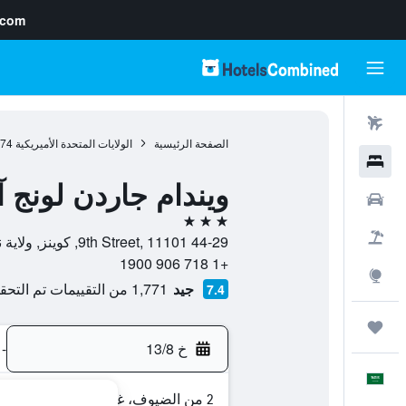
.com
رحلات طيران
الصفحة الرئيسية
الولايات المتحدة الأميريكية
974
فنادق
ويندام جاردن لونج آ
سيارات
3 نجوم
حزم العروض
44-29 9th Street, 11101, كوينز, ولاية نيويورك, الولايات المتحدة الأميريكية
+1 718 906 1900
استكشاف
جيد
1,771 من التقييمات تم التحقق منها
7.4
رحلات
خ 13/8
-
العَرَبِيَّة
2 من الضيوف، غرفة واحدة