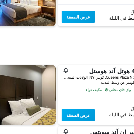
عرض الصفقة
ط في الليلة
29-09 Queens Plaza N, كوينز, NY, الولايات المتحدة الأميريكية
واي فاي مجاني
مكيف هواء
ط في الليلة
عرض الصفقة
ير إن آند سويتس