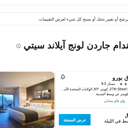
ة مرشح أو تغيير بحثك أو مسح كل شيء لعرض التقييمات.
ندام جاردن لونج آيلاند سيتي
 بورو
ممتاز 8.5
38-28 27th Street, كوينز, NY, الولايات المتحدة الأميريكية
واي فاي مجاني
عرض الصفقة
ط في الليلة