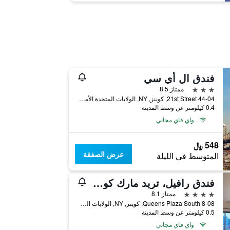
فندق ال أي سي
3 نجوم
ممتاز 8.5
44-04 21st Street, كوينز, NY, الولايات المتحدة الأميريكية
0.4 كيلومتر عن وسط المدينة
واي فاي مجاني
548 ﷼
عرض الصفقة
المتوسط في الليلة
فندق رافيل، تريد مارك كولكشن هوتل
4 نجوم
ممتاز 8.1
8-08 Queens Plaza South, كوينز, NY, الولايات المتحدة الأميريكية
0.5 كيلومتر عن وسط المدينة
واي فاي مجاني