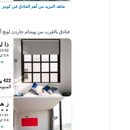
شاهد المزيد من أهم الفنادق في كوينز
فنادق بالقرب من ويندام جاردن لونج آي
ذا ل
0.4 كيلومتر عن وسط المدينة
422 ﷼
المتوس
ز هو
3 نجوم
11-01 جادة 43, كوينز, NY, الولايات المتحدة الأمير
0.4 كيلومتر عن وسط المدينة