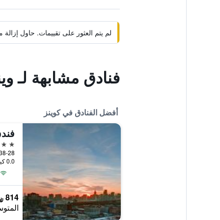
لم يتم العثور على تقييمات. حاول إزال
فنادق مشابهة لـ وي
أفضل الفنادق في كوينز
فندق
4 نجوم
0.0 كيلومتر عن وسط المدينة
814 ﷼
المتوس