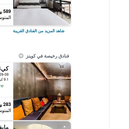
589 ﷼
المتوس
شاهد المزيد من الفنادق القريبة
فنادق رخيصة في كوينز
كي4 هوتل آند هوستل
9.1 كيلومتر عن وسط المدينة
283 ﷼
المتوس
مايف