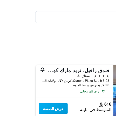
فندق رافيل، تريد مارك كولكشن هوتل
4 نجوم
ممتاز 8.1
8-08 Queens Plaza South, كوينز, NY, الولايات المتحدة الأميريكية
0.0 كيلومتر عن وسط المدينة
واي فاي مجاني
616 ﷼
عرض الصفقة
المتوسط في الليلة