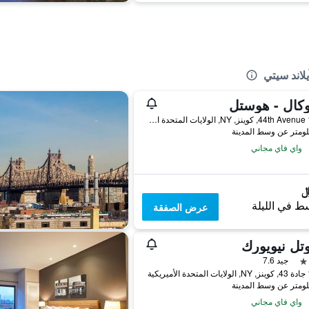
لاند سيتي
وكال - هوستل
13-02 44th Avenue, كوينز, NY, الولايات المتحدة الأميريكية
واي فاي مجاني
ط في الليلة
عرض الصفقة
تل نيويورك
جيد 7.6
يكية
واي فاي مجاني