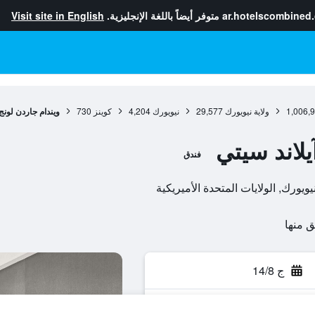
ar.hotelscombined
متوفر أيضاً باللغة الإنجليزية.
Visit site in English
1,006,
ولاية نيويورك
29,577
نيويورك
4,204
كوينز
730
ويندام جاردن لونج 
يلاند سيتي
فندق
ج 14/8