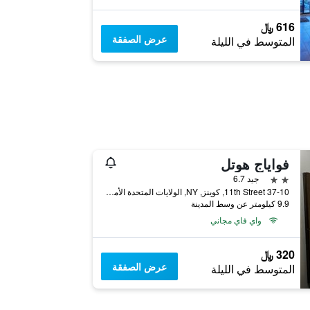
616 ﷼
عرض الصفقة
المتوسط في الليلة
فواياج هوتل
2 نجمتين
جيد 6.7
37-10 11th Street, كوينز, NY, الولايات المتحدة الأميريكية
9.9 كيلومتر عن وسط المدينة
واي فاي مجاني
320 ﷼
عرض الصفقة
المتوسط في الليلة