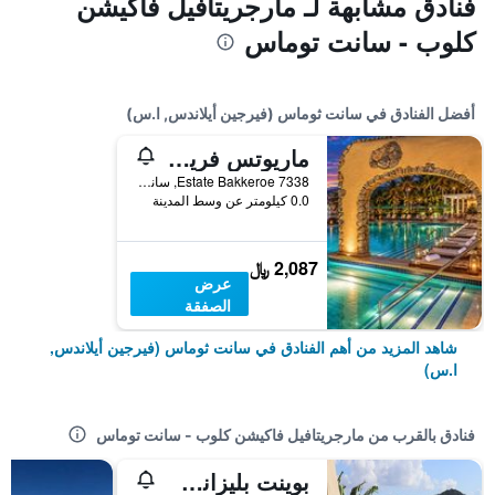
فنادق مشابهة لـ مارجريتافيل فاكيشن
كلوب - سانت توماس
أفضل الفنادق في سانت ثوماس (فيرجين أيلاندس, ا.س)
ماريوتس فريشنمانز كوف
7338 Estate Bakkeroe, سانت ثوماس (فيرجين أيلاندس, ا.س), جزر العذراء الأمريكية
0.0 كيلومتر عن وسط المدينة
2,087 ﷼
عرض
الصفقة
شاهد المزيد من أهم الفنادق في سانت ثوماس (فيرجين أيلاندس,
ا.س)
فنادق بالقرب من مارجريتافيل فاكيشن كلوب - سانت توماس
بوينت بليزانت ريزورت