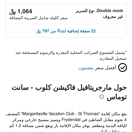
1,064 ﷼
Double room، نوع السرير
غير معروف
سعر الليلة شامل الصريبة المضافة
22 صفقة إضافية ابتداءً من 797 ﷼
*
يشمل المجموع الضرائب المحلية المقدرة والرسوم المستحقة عند
تسجيل المغادرة.
أفضل سعر
مضمون
حول مارجريتافيل فاكيشن كلوب - سانت
توماس
يقع مكان إقامة "Margaritaville Vacation Club - St Thomas" المصنف
4 نجوم مقابل الشاطئ في Frydendal ويتميز بمسبح خارجي ومركز
للياقة البدنية ومطعم. يوفر مكان الإقامة بار ويقع ضمن مسافة 1.2 كم
من شاطئ كوك...