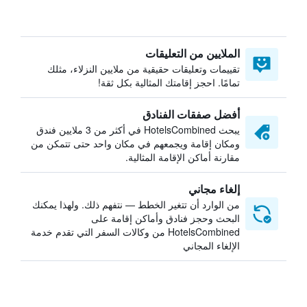
الملايين من التعليقات
تقييمات وتعليقات حقيقية من ملايين النزلاء، مثلك
تمامًا. احجز إقامتك المثالية بكل ثقة!
أفضل صفقات الفنادق
يبحث HotelsCombined في أكثر من 3 ملايين فندق
ومكان إقامة ويجمعهم في مكان واحد حتى تتمكن من
مقارنة أماكن الإقامة المثالية.
إلغاء مجاني
من الوارد أن تتغير الخطط — نتفهم ذلك. ولهذا يمكنك
البحث وحجز فنادق وأماكن إقامة على
HotelsCombined من وكالات السفر التي تقدم خدمة
الإلغاء المجاني