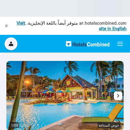
ar.hotelscombined.com
متوفر أيضاً باللغة الإنجليزية.
Visit
site in English
حوض السباحة
1/59
غ