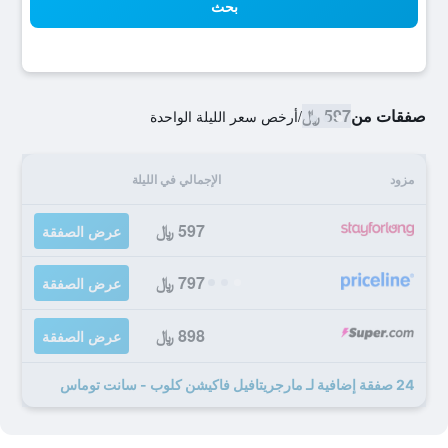
بحث
صفقات من
597 ﷼
/
أرخص سعر الليلة الواحدة
مزود
الإجمالي في الليلة
597 ﷼
عرض الصفقة
797 ﷼
عرض الصفقة
898 ﷼
عرض الصفقة
24 صفقة إضافية لـ مارجريتافيل فاكيشن كلوب - سانت توماس