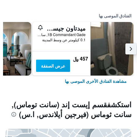
الفنادق الموصى بها
ميدتاون جيست هاوس
1B Commandant Gade, سانت ثوماس (فيرجين أيلاندس, ا.س), جزر العذراء الأمريكية
0.1 كيلومتر عن وسط المدينة
457 ﷼
عرض الصفقة
مشاهدة الفنادق الأخرى الموصى بها
استكشفقسم إيست إند (سانت توماس),
سانت ثوماس (فيرجين أيلاندس, ا.س)