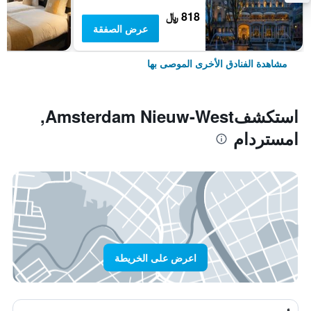
818 ﷼
عرض الصفقة
مشاهدة الفنادق الأخرى الموصى بها
استكشفAmsterdam Nieuw-West,
امستردام
اعرض على الخريطة