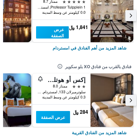
5 نجوم
ممتاز 8.7
Professor Tulpplein 1, امستردام, مقاطعة شمال هولندا, هولندا
0.0 كيلومتر عن وسط المدينة
1,841 ﷼
عرض
الصفقة
شاهد المزيد من أهم الفنادق في امستردام
فنادق بالقرب من فنادق XO بلو سكوير
إكس أو هوتلز إنفينيتي
3 نجوم
ممتاز 8.0
سلوترميرلان 133, امستردام, مقاطعة شمال هولندا, هولندا
0.3 كيلومتر عن وسط المدينة
284 ﷼
عرض الصفقة
شاهد المزيد من الفنادق القريبة