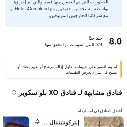
الحجوزات التي تم التحقق منها فقط والتي تم إجراؤها
بواسطة مستخدمين حقيقيين مع HotelsCombined أو
مع شركائنا الخارجيين الموثوقين.
8.0
جيد جدًا
9,074 من التقييمات تم التحقق منها
لم يتم العثور على تقييمات. حاول إزالة مرشح أو تغيير بحثك أو
مسح كل شيء لعرض التقييمات.
فنادق مشابهة لـ فنادق XO بلو سكوير
أفضل الفنادق في امستردام
إنتركونتيننتال أمستل أمستردام