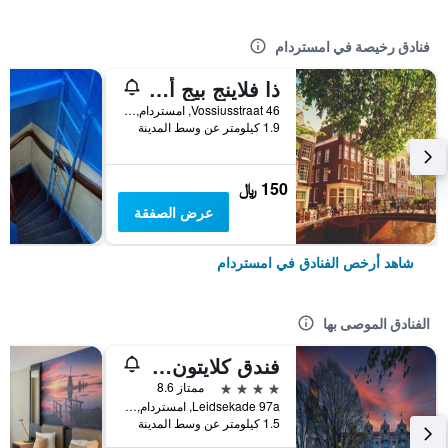
فنادق رخيصة في امستردام
ذا فلاينج بيج أبتاون هوستل
Vossiusstraat 46, امستردام, مقاطعة شمال هولندا, هولندا
1.9 كيلومتر عن وسط المدينة
150 ﷼
عرض الصفقة
شاهد أرخص الفنادق في امستردام
الفنادق الموصى بها
فندق كلايتون أمستردام أمريكان
4 نجوم
ممتاز 8.6
Leidsekade 97a, امستردام, مقاطعة شمال هولندا, هولندا
1.5 كيلومتر عن وسط المدينة