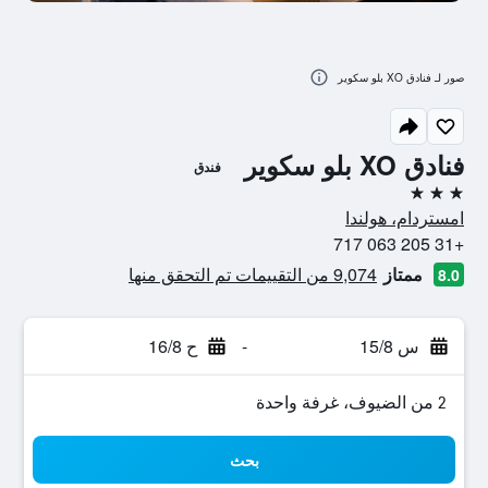
صور لـ فنادق XO بلو سكوير
فنادق XO بلو سكوير
فندق
3 نجوم
امستردام، هولندا
+31 205 063 717
ممتاز
9,074 من التقييمات تم التحقق منها
8.0
س 15/8
-
ح 16/8
2 من الضيوف، غرفة واحدة
بحث