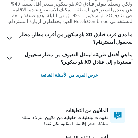
ولكن وسطياً يتوفر فنادق XO بلو سكوير بسعر أقل بنسبة 40%
عن معدل السعر في المنطقة. يمكنك الاستمتاع عادة بالاقامة
في فنادق XO بلو سكوير بـ 426 ﷼ في الليلة. هذه صفقة رائعة
لمستخدمي HotelsCombined الذين يخططون لزيارة امستردام.
ما مدى قرب فنادق XO بلو سكوير من أقرب مطار، مطار
سخيبول أمستردام؟
ما هي أفضل طريقة لينتقل الضيوف من مطار سخيبول
أمستردام إلى فنادق XO بلو سكوير؟
عرض المزيد من الأسئلة الشائعة
الملايين من التعليقات
تقييمات وتعليقات حقيقية من ملايين النزلاء، مثلك
تمامًا. احجز إقامتك المثالية بكل ثقة!
أفضل صفقات الفنادق