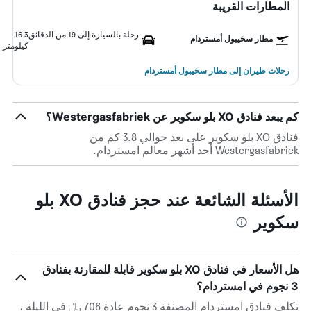
المطارات القريبة
رحلة بالسيارة إلى 19 من الدقائق
16.3
مطار سخيبول أمستردام
كيلومتر
رحلات طيران إلى مطار سخيبول أمستردام
كم يبعد فنادق XO بلو سكوير عن Westergasfabriek؟
فنادق XO بلو سكوير على بعد حوالي 3.8 كم من
Westergasfabriek أحد أشهر معالم امستردام.
الأسئلة الشائعة عند حجز فنادق XO بلو
سكوير
هل الأسعار في فنادق XO بلو سكوير قابلة للمقارنة بفنادق
3 نجوم في امستردام؟
تكلف فنادق امستردام المصنفة 3 نجوم عادة 706 ﷼ في الليلة ،