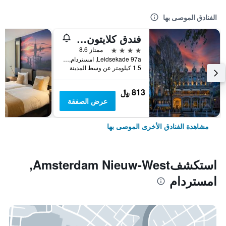
الفنادق الموصى بها
فندق كلايتون أمستردام أمريكان
4 نجوم
ممتاز 8.6
Leidsekade 97a, امستردام, مقاطعة شمال هولندا, هولندا
1.5 كيلومتر عن وسط المدينة
813 ﷼
عرض الصفقة
مشاهدة الفنادق الأخرى الموصى بها
استكشفAmsterdam Nieuw-West,
امستردام