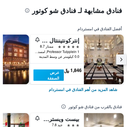
فنادق مشابهة لـ فنادق شو كوتور
أفضل الفنادق في امستردام
إنتركونتيننتال أمستل أمستردام
5 نجوم
ممتاز 8.7
Professor Tulpplein 1, امستردام, مقاطعة شمال هولندا, هولندا
0.0 كيلومتر عن وسط المدينة
1,846 ﷼
عرض
الصفقة
شاهد المزيد من أهم الفنادق في امستردام
فنادق بالقرب من فنادق شو كوتور
بيست ويسترن أمستردام
3 نجوم
جيد 7.8