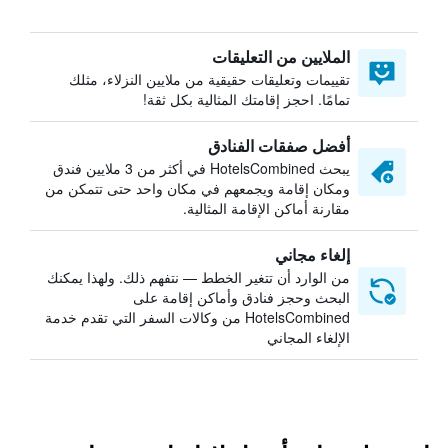
الملايين من التعليقات
تقييمات وتعليقات حقيقية من ملايين النزلاء، مثلك
تمامًا. احجز إقامتك المثالية بكل ثقة!
أفضل صفقات الفنادق
يبحث HotelsCombined في أكثر من 3 ملايين فندق
ومكان إقامة ويجمعهم في مكان واحد حتى تتمكن من
مقارنة أماكن الإقامة المثالية.
إلغاء مجاني
من الوارد أن تتغير الخطط — نتفهم ذلك. ولهذا يمكنك
البحث وحجز فنادق وأماكن إقامة على
HotelsCombined من وكالات السفر التي تقدم خدمة
الإلغاء المجاني