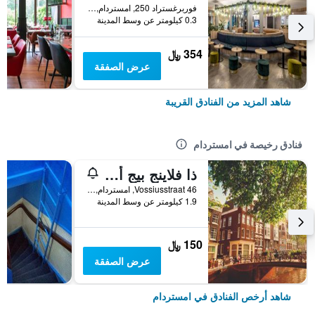
فوربرغستراد 250, امستردام, مقاطعة شمال هولندا, هولندا
0.3 كيلومتر عن وسط المدينة
354 ﷼
عرض الصفقة
شاهد المزيد من الفنادق القريبة
فنادق رخيصة في امستردام
ذا فلاينج بيج أبتاون هوستل
Vossiusstraat 46, امستردام, مقاطعة شمال هولندا, هولندا
1.9 كيلومتر عن وسط المدينة
150 ﷼
عرض الصفقة
شاهد أرخص الفنادق في امستردام