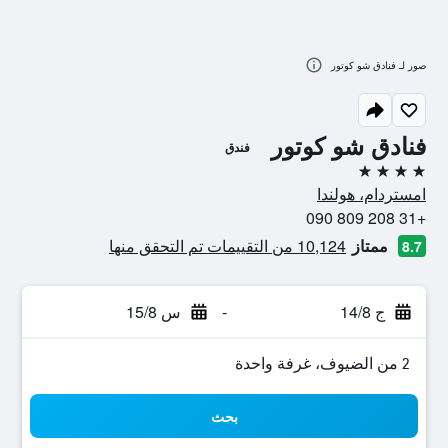
صور لـ فنادق شو كوتور
فنادق شو كوتور
فندق
4 نجوم
امستردام، هولندا
+31 208 809 090
ممتاز
10,124 من التقييمات تم التحقق منها
8.7
ج 14/8
-
س 15/8
2 من الضيوف، غرفة واحدة
بحث